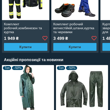
Комплект
Комплект робочий
Курт
робочий,комбинезон та
вогнестійкій,штани,куртка
звар
куртка
та черевики
для
захисні,світловідбивний
зварювальника,вогнестійкий
звар
1 949
3 499
1 4
₴
₴
одяг для
одяг,робоча спецівка для
роба
дорожників,робоча
сварки LH-SPECWELD
LH-S
Купити
Купити
спецівка CLASSIC VIS
Акційні пропозиції та новинки
Топ
–50%
Топ
–50%