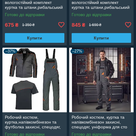
вологостійкий комплект
вологостійкий комплект
куртка та штани,рибальський
куртка та штани,рибальський
комплект
комплект зелений
Готово до відправки
Готово до відправки
камуфляжний
675
845
₴
₴
1 350 ₴
1 690 ₴
Купити
Купити
–37%
–27%
Робочий костюм,
Робочий костюм, куртка та
куртка,напівкомбінезон та
напівкомбінезон захисні,
футболка захисні, спецодяг,
спецодяг, уніформа для сто
уніформа для сто Польща
Польща Professional
Готово до відправки
Готово до відправки