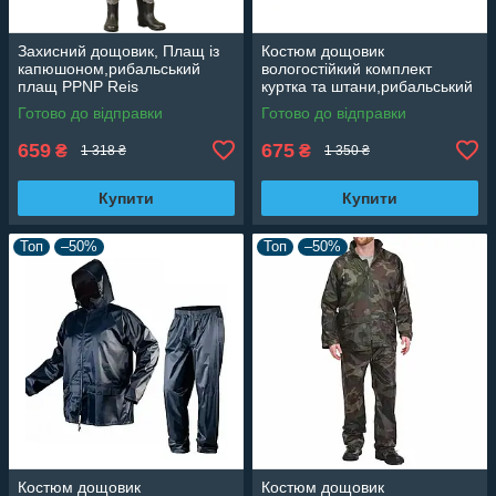
Захисний дощовик, Плащ із
Костюм дощовик
капюшоном,рибальський
вологостійкий комплект
плащ PPNP Reis
куртка та штани,рибальський
комплект
Готово до відправки
Готово до відправки
659
675
₴
₴
1 318 ₴
1 350 ₴
Купити
Купити
Топ
–50%
Топ
–50%
Костюм дощовик
Костюм дощовик