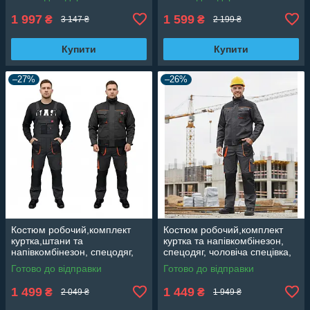
Professional
1 997
1 599
₴
₴
3 147 ₴
2 199 ₴
Купити
Купити
–27%
–26%
Костюм робочий,комплект
Костюм робочий,комплект
куртка,штани та
куртка та напівкомбінезон,
напівкомбінезон, спецодяг,
спецодяг, чоловіча спецівка,
чоловіча спецівка, роба
роба повсякденна Польща
Готово до відправки
Готово до відправки
повсякденна Польща Classic
Classic
1 499
1 449
₴
₴
2 049 ₴
1 949 ₴