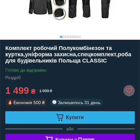
Комплект робочий Полукомбінезон та
куртка,уніформа захисна,спецкомплект,роба
для будівельників Польща CLASSIC
Готово до відправки
Роздріб
1 499
₴
1 999 ₴
Економія
500 ₴
Залишилось
31 день
Купити
або
Купити з