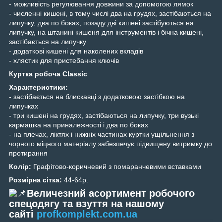
- можливість регулювання довжини за допомогою лямок
- численні кишені, в тому числі два на грудях, застібаються на
липучку, два по боках, позаду дві кишені застібуються на
липучку, на штанині кишеня для інструментів і бічна кишені,
застібається на липучку
- додаткові кишені для наколених вкладів
- хлястик для пристебання ключів
Куртка робоча Classiс
Xарактеристики:
- застібається на блискавці з додатковою застібкою на
липучках
- три кишені на грудях, застібаються на липучку, три вузькі
кармашка на приналежності і два по боках
- на плечах, ліктях і нижніх частинах куртки ущільнення з
чорного міцного матеріалу забезпечує підвищену витримку до
протирання
Колір:
Графітово-коричневий з помаранчевими вставками
Розмірна сітка:
44-64р.
Величезний асортимент робочого
спецодягу та взуття на нашому
са
йті
profkomplekt.com.ua