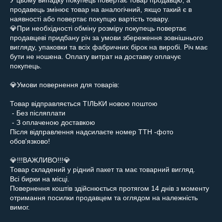
У цьому випадку покупець повертає товар продавцю, а 
продавець змінює товар на аналогічний, якщо такий є в 
наявності або повертає покупцю вартість товару.

💎При необхідності обміну розміру покупець повертає 
продавцеві придбану річ за умови збереження зовнішнього 
вигляду, упаковки та всіх фабричних бірок на виробі. Річ має 
бути не ношена. Оплату витрат на доставку оплачує 
покупець.

💎Умови повернення для товарів:

Товар відправляється ТІЛЬКИ новою поштою 

 - Без післяплати

 - З оплаченою доставкою

Після відправлення надсилаєте номер ТТН -фото 
обов'язково!

💎!!!ВАЖЛИВО!!!💎

Товар складений у рідний пакет та має товарний вигляд.

Всі бирки на місці.

Повернення коштів здійснюється протягом 14 днів з моменту 
отримання посилки продавцем та оглядом на належність 
вимог.
