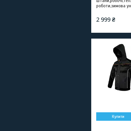
штани,робочі,те
роботи,зимова ун
2 999 ₴
Купити