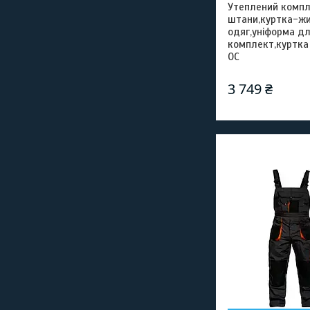
Утеплений компл
штани,куртка-ж
одяг,уніформа д
комплект,куртка
ОС
3 749 ₴