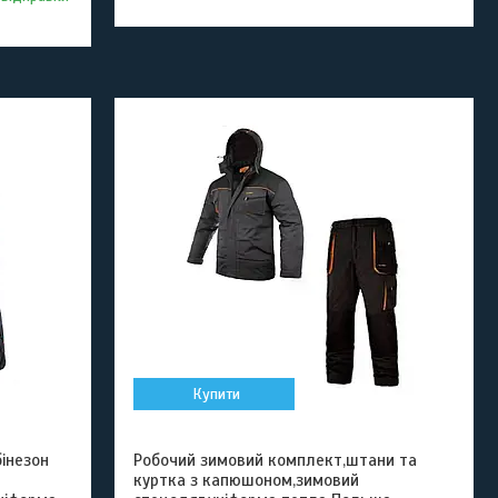
Купити
інезон
Робочий зимовий комплект,штани та
куртка з капюшоном,зимовий