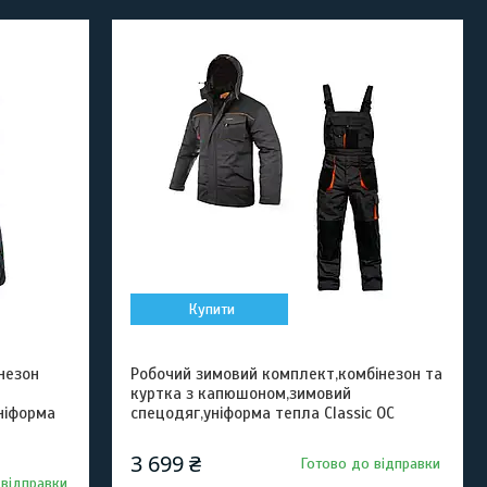
Купити
незон
Робочий зимовий комплект,комбінезон та
куртка з капюшоном,зимовий
ніформа
спецодяг,уніформа тепла Classic OC
3 699 ₴
Готово до відправки
 відправки