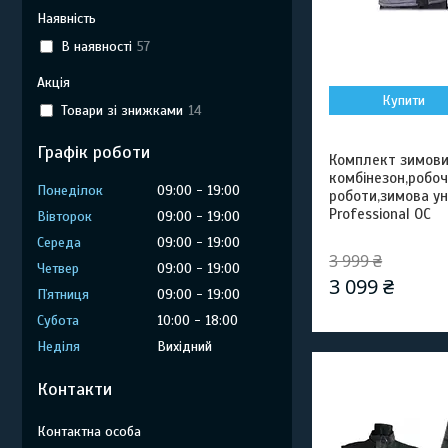
Наявність
В наявності
57
Акція
Купити
Товари зі знижками
14
Графік роботи
Комплект зимови
комбінезон,робоч
Понеділок
09:00
19:00
роботи,зимова у
Professional OC
Вівторок
09:00
19:00
Середа
09:00
19:00
3 999 ₴
Четвер
09:00
19:00
3 099 ₴
Пʼятниця
09:00
19:00
Субота
10:00
18:00
Неділя
Вихідний
Контакти