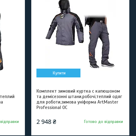
Купити
Комплект зимовий куртка с капюшоном
,теплий
та демісезонні штани,робочі,теплий одяг
ма
для роботи,зимова уніформа ArtMaster
Professional OC
2 948 ₴
 відправки
Готово до відправки