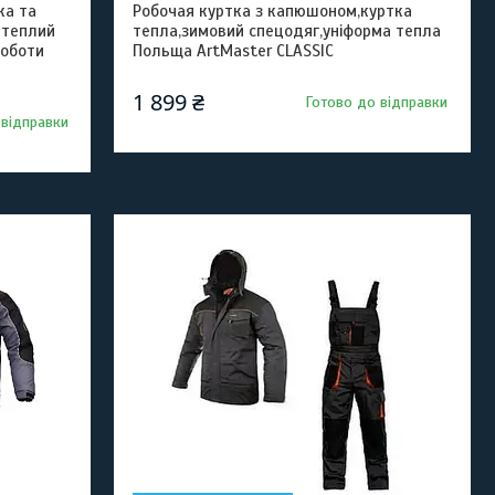
ка та
Робочая куртка з капюшоном,куртка
 теплий
тепла,зимовий спецодяг,уніформа тепла
роботи
Польща ArtMaster CLASSIC
1 899 ₴
Готово до відправки
 відправки