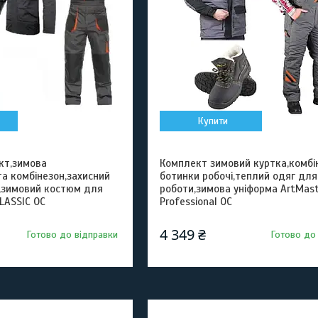
Купити
кт,зимова
Комплект зимовий куртка,комбі
а комбінезон,захисний
ботинки робочі,теплий одяг для
,зимовий костюм для
роботи,зимова уніформа ArtMast
LASSIC ОС
Professional OC
4 349 ₴
Готово до відправки
Готово до