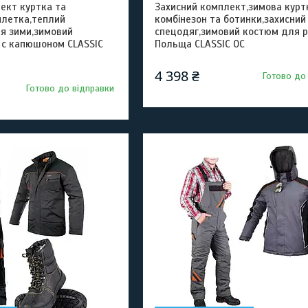
ект куртка та
Захисний комплект,зимова курт
илетка,теплий
комбінезон та ботинки,захисний
ля зими,зимовий
спецодяг,зимовий костюм для 
 с капюшоном CLASSIC
Польща CLASSIC ОС
4 398 ₴
Готово до
Готово до відправки