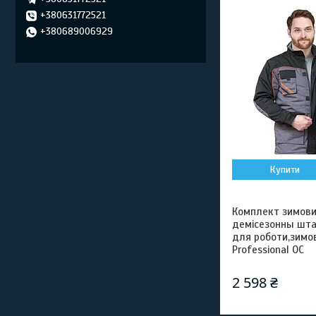
+380631772521
+380689006929
Купити
Комплект зимови
демісезонны шта
для роботи,зимо
Professional OC
2 598 ₴