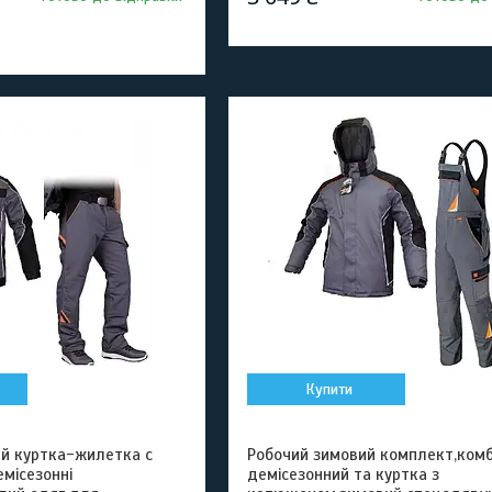
Купити
й куртка-жилетка с
Робочий зимовий комплект,комб
місезонні
демісезонний та куртка з