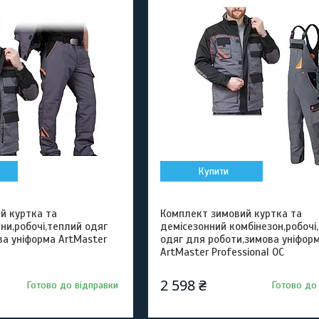
Купити
й куртка та
Комплект зимовий куртка та
ни,робочі,теплий одяг
демісезонний комбінезон,робочі
ва уніформа ArtMaster
одяг для роботи,зимова уніфор
ArtMaster Professional OC
2 598 ₴
Готово до відправки
Готово до