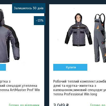
Залишилось 30 днів
–13%
Купити
ртка з
Робочий теплий комплект,комбі
ий спецодяг,утеплена
демі та куртка-жилетка з
тепла ArtMaster Prof Win
капюшоном,зимовий спецодяг,у
тепла Professional Win long
3 049 ₴
Готово до відправки
Готово до