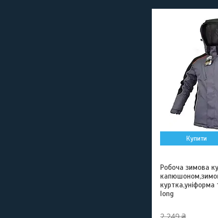
Купити
Робоча зимова ку
капюшоном,зимов
куртка,уніформа 
long
2 249 ₴