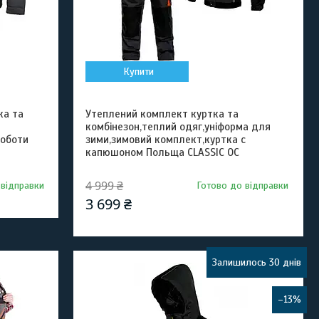
Купити
ка та
Утеплений комплект куртка та
комбінезон,теплий одяг,уніформа для
роботи
зими,зимовий комплект,куртка с
капюшоном Польща CLASSIC ОС
4 999 ₴
 відправки
Готово до відправки
3 699 ₴
Залишилось 30 днів
–13%