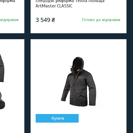
ніформа
спецодяг,уніформа тепла Польща
ArtMaster CLASSIC
3 549 ₴
 відправки
Готово до відправки
Купити