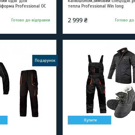
плий одяг для
капюшоном,зимовий спецодяг,у
іформа Professional OC
тепла Professional Win long
2 999 ₴
Готово до відправки
Готово до
Подарунок
Купити