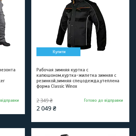
Купити
незонта
Рабочая зимняя куртка с
капюшоном,куртка-жилетка зимняя с
er
резинкой,зимняя спецодежда,утеплена
форма Classic Winox
2 349 ₴
 відправки
Готово до відправки
2 049 ₴