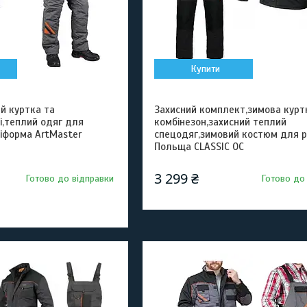
Купити
й куртка та
Захисний комплект,зимова курт
і,теплий одяг для
комбінезон,захисний теплий
ніформа ArtMaster
спецодяг,зимовий костюм для 
Польща CLASSIC ОС
3 299 ₴
Готово до відправки
Готово до