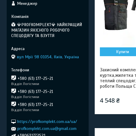
Менеджер
💎PROFKOMPLEKT💎 НАЙКРАЩИЙ
МАГАЗИН ЯКІСНОГО РОБОЧОГО
СПЕЦОДЯГУ ТА ВЗУТТЯ
Купити
вул Мрії 98 01054, Київ, Україна
Захисний компле
куртка,жилетка т
+380 (63) 177-25-21
теплий спецодяг
Відділ Логістики
роботи Польща C
+380 (63) 177-25-21
Відділ Логістики
4 548 ₴
+380 (63) 177-25-21
Відділ Логістики
https://profkomplekt.com.ua/ua/
profkomplekt.com.ua@gmail.com
+380631772521