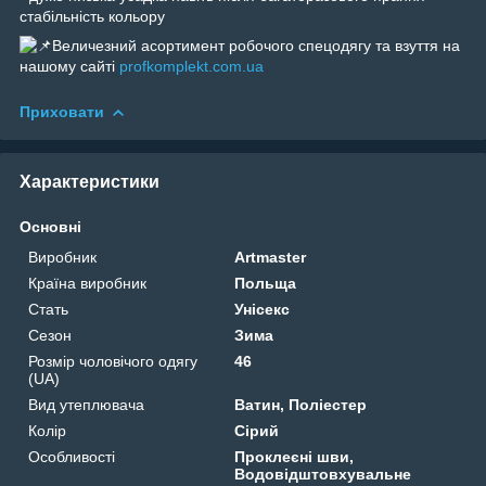
стабільність кольору
Величезний асортимент робочого спецодягу та взуття на
нашому сайті
profkomplekt.com.ua
Приховати
Характеристики
Основні
Виробник
Artmaster
Країна виробник
Польща
Стать
Унісекс
Сезон
Зима
Розмір чоловічого одягу
46
(UA)
Вид утеплювача
Ватин, Поліестер
Колір
Сірий
Особливості
Проклеєні шви,
Водовідштовхувальне