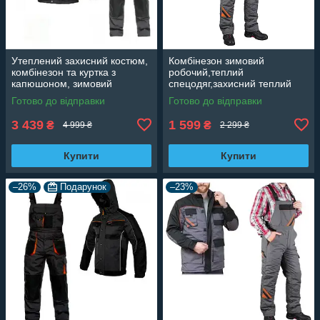
Утеплений захисний костюм,
Комбінезон зимовий
комбінезон та куртка з
робочий,теплий
капюшоном, зимовий
спецодяг,захисний теплий
спецодяг ARTMASTER
комбинезон,штани з лямками
Готово до відправки
Готово до відправки
CLASSIC WIN LONG
Professional Польща
Artmaster Reis
3 439
1 599
₴
₴
4 999 ₴
2 299 ₴
Купити
Купити
–26%
Подарунок
–23%