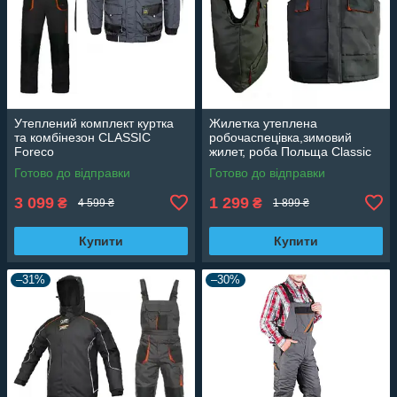
Утеплений комплект куртка
Жилетка утеплена
та комбінезон CLASSIC
робочаспецівка,зимовий
Foreco
жилет, роба Польща Classic
Готово до відправки
Готово до відправки
3 099
1 299
₴
₴
4 599 ₴
1 899 ₴
Купити
Купити
–31%
–30%