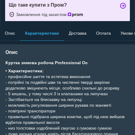
Що таке купити з Пром?
Замовлення під захистом
Опис
Характеристики
Доставка
Оплата
Умови 
Опис
Куртка зимова робоча Professional Oc
• Характеристика:
- професійне шиття та естетика виконання
- потрійні та подвійні шви та численні тверді закріпки
додатково зміцнюють місця, особливо схильні до розриву.
- 5 кишень, у тому числі 3 із клапанами на липучках
- Застібається на блискавку на липучці.
- можливість регулювання ширини рукава по манжеті
- повітряні транспіратори
- правильно підібрана ширина кокетки, щоб під нею вийшов
відбиток правильної висоти
- низ толстовки оздоблений смугою з гумовою гумкою
- дуже низька усадка навіть після багаторазового прання