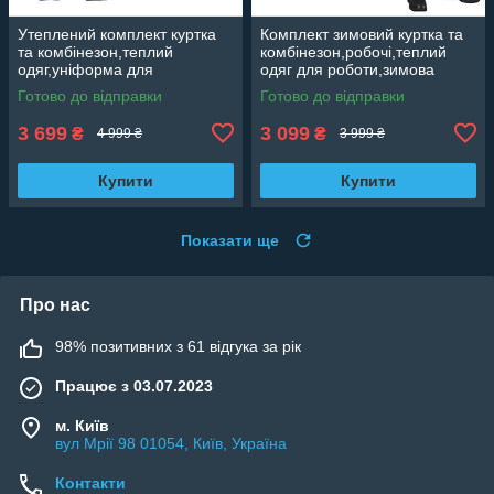
Утеплений комплект куртка
Комплект зимовий куртка та
та комбінезон,теплий
комбінезон,робочі,теплий
одяг,уніформа для
одяг для роботи,зимова
зими,зимовий
уніформа ArtMaster
Готово до відправки
Готово до відправки
комплект,куртка с капюшоном
Professional OC
Польща CLASSIC ОС
3 699
3 099
₴
₴
4 999 ₴
3 999 ₴
Купити
Купити
Показати ще
Про нас
98% позитивних з 61 відгука за рік
Працює з 03.07.2023
м. Київ
вул Мрії 98 01054, Київ, Україна
Контакти