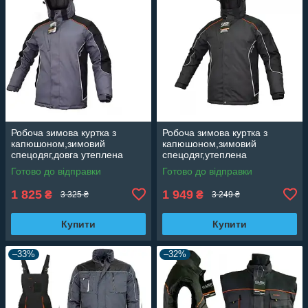
Робоча зимова куртка з
Робоча зимова куртка з
капюшоном,зимовий
капюшоном,зимовий
спецодяг,довга утеплена
спецодяг,утеплена
куртка,уніформа зимова
куртка,уніформа тепла
Готово до відправки
Готово до відправки
Artmaster Win Long
Artmaster Польща CLASSIC
WIN LONG
1 825
1 949
₴
₴
3 325 ₴
3 249 ₴
Купити
Купити
–33%
–32%