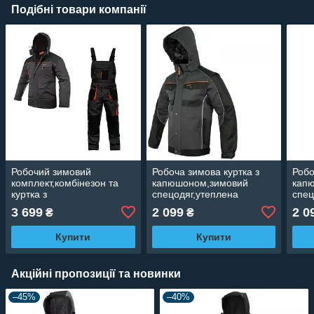
Подібні товари компанії
Робочий зимовий
Робоча зимова куртка з
Робо
комплект,комбінезон та
капюшоном,зимовий
кап
куртка з
спецодяг,утеплена
спец
капюшоном,зимовий
куртка,уніформа тепла
курт
3 699
2 099
2 0
₴
₴
спецодяг,уніформа тепла
ArtMaster Classic Winox
Artm
Classic OC
long
Купити
Купити
Акційні пропозиції та новинки
–45%
–40%