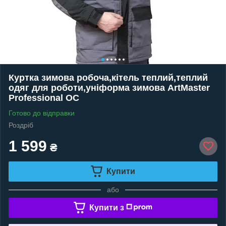
Куртка зимова робоча,кітель теплий,теплий
одяг для роботи,уніформа зимова ArtMaster
Professional OC
Готово до відправки
Роздріб
1 599
₴
Купити
або
Купити з