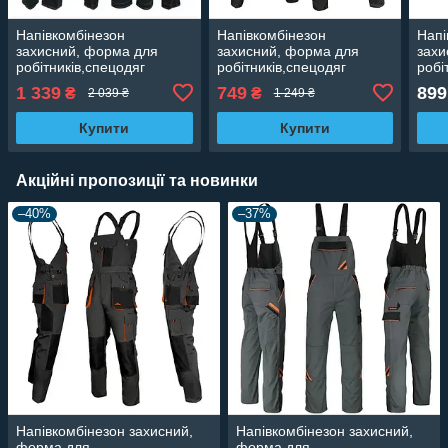
Напівкомбінезон
Напівкомбінезон
Напі
захисний, форма для
захисний, форма для
захи
робітників,спецодяг
робітників,спецодяг
робі
чоловічий, робоча роба,
чоловічий, робоча роба,
чоло
1 339
749
899
₴
₴
2 039 ₴
1 249 ₴
спецівка ПольшаURGENT
спецівка Польша CLASSIC
спец
MAX
Купити
Купити
Акційні пропозиції та новинки
–40%
–37%
Напівкомбінезон захисний,
Напівкомбінезон захисний,
форма для
форма для