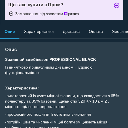
Що таке купити з Пром?
Замовлення під захистом
Опис
Характеристики
Доставка
Оплата
Умови п
Опис
Захисний комбінезон PROFESSIONAL BLACK
Із винятково привабливим дизайном і чудовою
функціональністю.
Характеристика:
-виготовлений із дуже міцної тканини, що складається з 65%
поліестеру та 35% бавовни, щільністю 320 +/- 10 г/м
2
,
міцного, щільного переплетення.
-професійного пошиття й естетика виконання
-потрійні шви та численні міцні болти зміцнюють місця,
особливо схильні до розриву