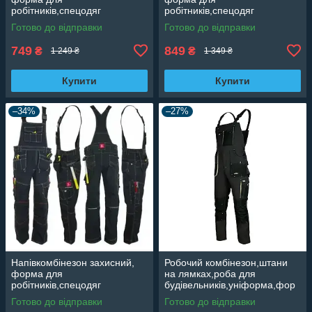
робітників,спецодяг
робітників,спецодяг
чоловічий, робоча роба,
чоловічий, робоча роба,
Готово до відправки
Готово до відправки
спецівка Польша CLASSIC
спецівка Польша Proffesional
749
849
₴
₴
1 249 ₴
1 349 ₴
Купити
Купити
–34%
–27%
Напівкомбінезон захисний,
Робочий комбінезон,штани
форма для
на лямках,роба для
робітників,спецодяг
будівельників,уніформа,фор
чоловічий, робоча роба,
ма ArtMaster Польща
Готово до відправки
Готово до відправки
спецівка ПольшаURGENT
CLASSIC GREY