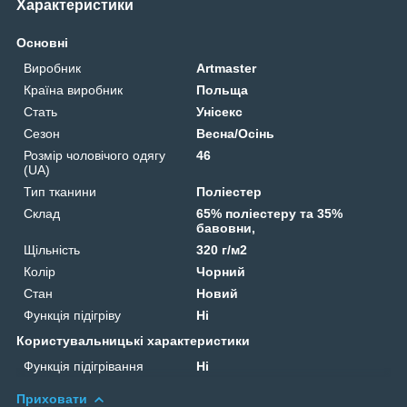
Характеристики
Основні
Виробник
Artmaster
Країна виробник
Польща
Стать
Унісекс
Сезон
Весна/Осінь
Розмір чоловічого одягу
46
(UA)
Тип тканини
Поліестер
Склад
65% поліестеру та 35%
бавовни,
Щільність
320 г/м2
Колір
Чорний
Стан
Новий
Функція підігріву
Ні
Користувальницькі характеристики
Функція підігрівання
Ні
Приховати