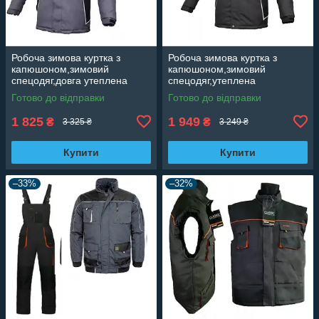
Робоча зимова куртка з
Робоча зимова куртка з
капюшоном,зимовий
капюшоном,зимовий
спецодяг,довга утеплена
спецодяг,утеплена
куртка,уніформа зимова
куртка,уніформа тепла
Готово до відправки
Готово до відправки
Artmaster Win Long
Artmaster Польща CLASSIC
WIN LONG
1 825
1 949
₴
₴
3 325 ₴
3 249 ₴
Купити
Купити
–33%
–32%