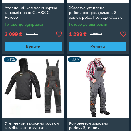
Утеплений комплект куртка
Жилетка утеплена
та комбінезон CLASSIC
робочаспецівка,зимовий
Foreco
жилет, роба Польща Classic
Готово до відправки
Готово до відправки
3 099
1 299
₴
₴
4 599 ₴
1 899 ₴
Купити
Купити
–31%
–30%
Утеплений захисний костюм,
Комбінезон зимовий
комбінезон та куртка з
робочий,теплий