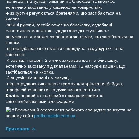
-капюшон на кулісці, знімний на блискавці та кнопках,
естетично захованих у кишенях на комірі-стійкі,
-низ куртки регулюється бретелями, що застібаються на
кнопки,
-знімні рукави, застібаються на блискавку, оздоблені
еластичною манжетою, -додатково двоступінчасте
регулювання манжет за допомогою лямки, що застібається на
кнопки,
-світловідбиваючі елементи спереду та ззаду куртки та на
капюшоні,
-4 зовнішні кишені, 2 з яких закриваються на блискавку,
естетично заховану під клапанами, і 2 нагрудні кишені, що
застібаються на кнопки,
-2 внутрішніх кишені на липучці,
-під нагрудною кишенею є тримач для кріплення бейджа,
-професійне пошиття та дуже висока естетика.
Колір:
чорний та сталевий з помаранчевими та
світловідбиваючими аксесуарами.
Величезний асортимент робочого спецодягу та взуття на
нашому сайті
profkomplekt.com.ua
Приховати