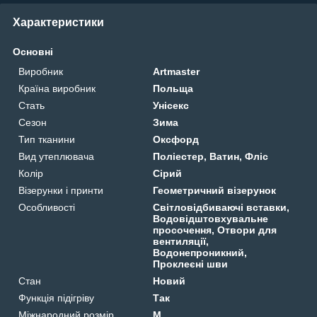
Характеристики
Основні
Виробник
Artmaster
Країна виробник
Польща
Стать
Унісекс
Сезон
Зима
Тип тканини
Оксфорд
Вид утеплювача
Поліестер, Ватин, Фліс
Колір
Сірий
Візерунки і принти
Геометричний візерунок
Особливості
Світловідбиваючі вставки,
Водовідштовхувальне
просочення, Отвори для
вентиляції,
Водонепроникний,
Проклеєні шви
Стан
Новий
Функція підігріву
Так
Міжнародний розмір
M