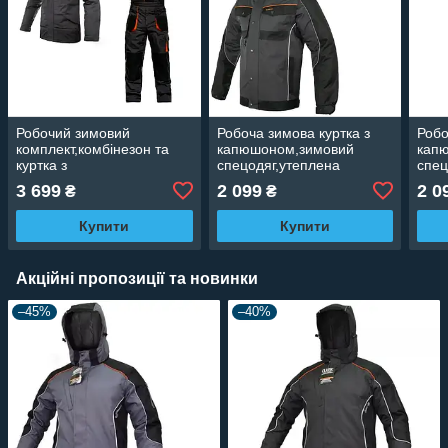
Робочий зимовий
Робоча зимова куртка з
Робо
комплект,комбінезон та
капюшоном,зимовий
кап
куртка з
спецодяг,утеплена
спец
капюшоном,зимовий
куртка,уніформа тепла
курт
3 699
2 099
2 0
₴
₴
спецодяг,уніформа тепла
ArtMaster Classic Winox
Artm
Classic OC
long
Купити
Купити
Акційні пропозиції та новинки
–45%
–40%