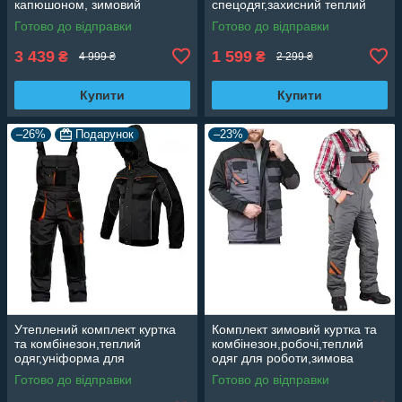
капюшоном, зимовий
спецодяг,захисний теплий
спецодяг ARTMASTER
комбинезон,штани з лямками
Готово до відправки
Готово до відправки
CLASSIC WIN LONG
Professional Польща
Artmaster Reis
3 439
1 599
₴
₴
4 999 ₴
2 299 ₴
Купити
Купити
–26%
Подарунок
–23%
Утеплений комплект куртка
Комплект зимовий куртка та
та комбінезон,теплий
комбінезон,робочі,теплий
одяг,уніформа для
одяг для роботи,зимова
зими,зимовий
уніформа ArtMaster
Готово до відправки
Готово до відправки
комплект,куртка с капюшоном
Professional OC
Польща CLASSIC ОС