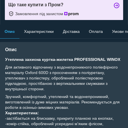
Що таке купити з Пром?
Замовлення під захистом
Опис
Характеристики
Доставка
Оплата
Умови п
Опис
Утеплена захисна куртка-жилетка PROFESSIONAL WINOX
Для активного відпочинку з водонепроникного поліефірного
матеріалу Oxford 600D з просоченням з поліуретану,
утеплювач з
поліестеру, оброблений поліестеровою
підкладкою, простібаною з вертикальними смужками з
внутрішньої сторони.
Зручний, комфортний, утеплений та водонепроникний,
виготовлений із дуже міцних матеріалів. Рекомендується для
роботи в осінньо-зимових умовах.
Характеристика:
-застібається на блискавку, прикриту планкою на кнопках,
-комір-стійка, оброблений усередині м'яким флісом,