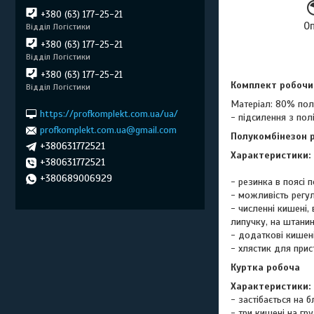
+380 (63) 177-25-21
О
Відділ Логістики
+380 (63) 177-25-21
Відділ Логістики
+380 (63) 177-25-21
Комплект робочи
Відділ Логістики
Матеріал: 80% полі
https://profkomplekt.com.ua/ua/
- підсилення з пол
profkomplekt.com.ua@gmail.com
Полукомбінезон 
+380631772521
Характеристики:
+380631772521
+380689006929
- резинка в поясі 
- можливість рег
- численні кишені,
липучку, на штанині
- додаткові кишен
- хлястик для прис
Куртка робоча
Xарактеристики:
- застібається на 
- три кишені на гр