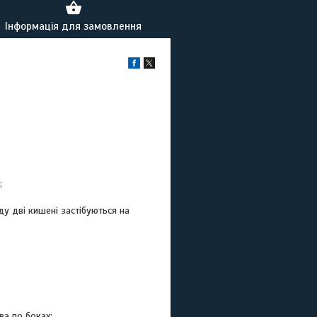
Інформація для замовлення
;
аду дві кишені застібуються на
ва по боках;