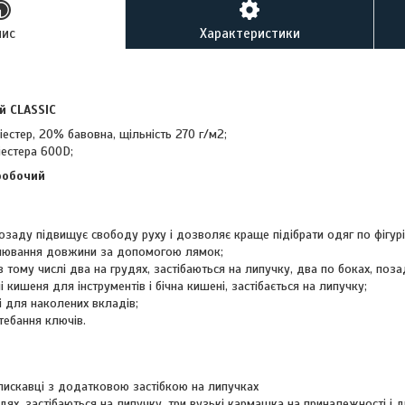
пис
Характеристики
й CLASSIC
естер, 20% бавовна, щільність 270 г/м2;
іестера 600D;
робочий
позаду підвищує свободу руху і дозволяє краще підібрати одяг по фігурі
улювання довжини за допомогою лямок;
 в тому числі два на грудях, застібаються на липучку, два по боках, поз
 кишеня для інструментів і бічна кишені, застібається на липучку;
і для наколених вкладів;
тебання ключів.
блискавці з додатковою застібкою на липучках
удях, застібаються на липучку, три вузькі кармашка на приналежності і д