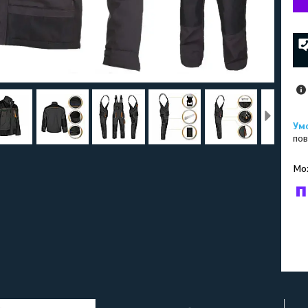
пов
У к
буд