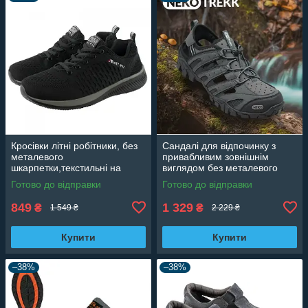
Кросівки літні робітники, без
Сандалі для відпочинку з
металевого
привабливим зовнішнім
шкарпетки,текстильні на
виглядом без металевого
кожен день легкі зручні
носка,легкі зручні спортивні
Готово до відправки
Готово до відправки
Польща X250
Польща NEKO TREKK
849
1 329
₴
₴
1 549 ₴
2 229 ₴
Купити
Купити
–38%
–38%