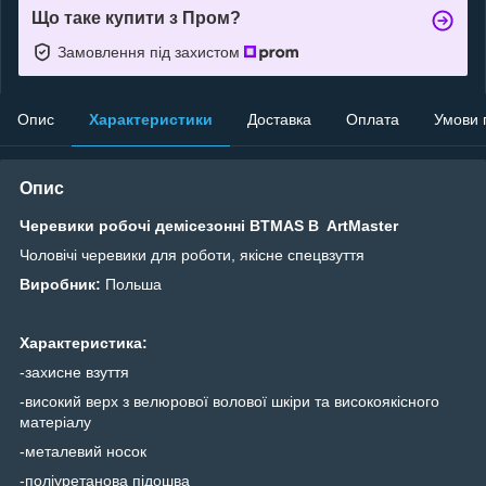
Що таке купити з Пром?
Замовлення під захистом
Опис
Характеристики
Доставка
Оплата
Умови 
Опис
Черевики робочі демісезонні BTMAS B ArtMaster
Чоловічі черевики для роботи, якісне спецвзуття
Виробник:
Польша
Характеристика:
-захисне взуття
-високий верх з велюрової волової шкіри та високоякісного
матеріалу
-металевий носок
-поліуретанова підошва