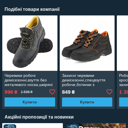
Подібні товари компанії
Черевики робочі
Захисні черевики
Робо
демісезонні,взуття без
демісезонні,спецвзуття
крос
металевого носка,шкіряні
робоче,ботинки з
захи
ботинки протиударні REIS
металевим
мета
996
849
1 3
₴
₴
1 596 ₴
Польща T-OB
носком,ударостійкі,робоче
повс
взуття Польша ArtMaster
взут
Купити
Купити
COMFORT SB
Artm
AVA
Акційні пропозиції та новинки
–45%
–40%