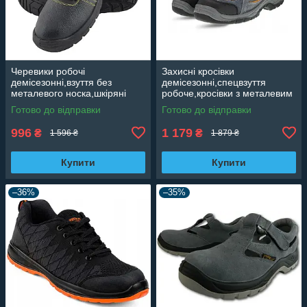
Черевики робочі
Захисні кросівки
демісезонні,взуття без
демісезонні,спецвзуття
металевого носка,шкіряні
робоче,кросівки з металевим
ботинки протиударні REIS
носком,ударостійкі,робоче
Готово до відправки
Готово до відправки
Польща T-OB
взуття Польша
ArtMasterBSPORT 2 GREY
996
1 179
₴
₴
1 596 ₴
1 879 ₴
Купити
Купити
–36%
–35%