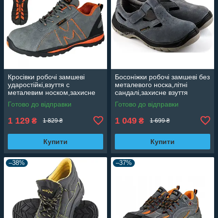
Кросівки робочі замшеві
Босоніжки робочі замшеві без
ударостійкі,взуття с
металевого носка,літні
металевим носком,захисне
сандалі,захисне взуття
взуття,кросівки для роботи
протиударне Artmaster
Готово до відправки
Готово до відправки
Artmaster Польща BSPORT
Польща BSLIGHT
1 129
1 049
₴
₴
1 829 ₴
1 699 ₴
Купити
Купити
–38%
–37%