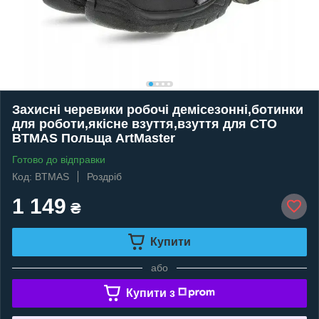
Захисні черевики робочі демісезонні,ботинки
для роботи,якісне взуття,взуття для СТО
BTMAS Польща ArtMaster
Готово до відправки
Код: BTMAS
Роздріб
1 149
₴
Купити
або
Купити з