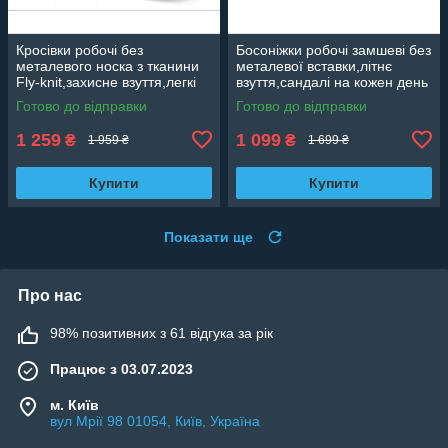
Кросівки робочі без
Босоніжки робочі замшеві без
металевого носка з тканини
металевої вставки,літнє
Fly-knit,захисне взуття,легкі
взуття,сандалі на кожен день
чоловічі кросівки Artmaster
полегшене зручне Польща
Готово до відправки
Готово до відправки
Польща BTEX MF
Artmaster BSLIGHT
1 259
1 099
₴
₴
1 959 ₴
1 699 ₴
Купити
Купити
Показати ще
Про нас
98% позитивних з 61 відгука за рік
Працює з 03.07.2023
м. Київ
вул Мрії 98 01054, Київ, Україна