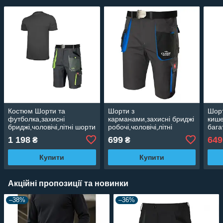
Костюм Шорти та
Шорти з
Шорт
футболка,захисні
карманами,захисні бриджі
киш
бриджі,чоловічі,літні шорти
робочі,чоловічі,літні
бага
з кишенями,чоловіча
шорти,чоловіча
брид
1 198
699
649
₴
₴
роба,уніформа Польща
роба,уніформа Польща
для 
CLASSIC STRETCH SLIM
CLASSIC MAXIMUS
роба
Купити
Купити
Fore
Акційні пропозиції та новинки
–38%
–36%