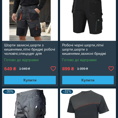
Шорти захисні,шорти з
Робочі чорні шорти,літні
кишенями,літні бриджі робочі
шорти,шорти з
чоловічі,спецодяг для
кишенями,захисні бриджі
працівників,чоловіча
робочі чоловічі Польща
Готово до відправки
Готово до відправки
роба,уніформа Foreco Reis
CLASSIC 100 SLIM
Польща
649
899
₴
₴
1 049 ₴
1 399 ₴
Купити
Купити
–35%
–31%