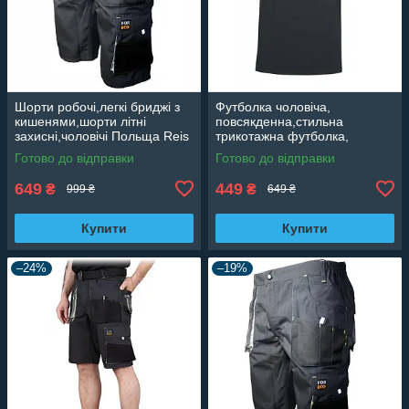
Шорти робочі,легкі бриджі з
Футболка чоловіча,
кишенями,шорти літні
повсякденна,стильна
захисні,чоловічі Польща Reis
трикотажна футболка,
Foreco
високоякісна бавовна
Готово до відправки
Готово до відправки
CLASSIC темно графітова
649
449
₴
₴
999 ₴
649 ₴
Купити
Купити
–24%
–19%