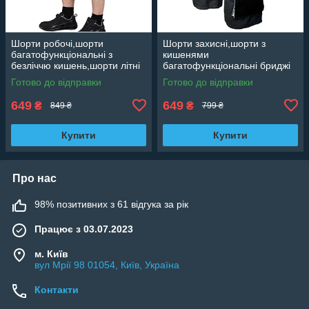
Шорти робочі,шорти
Шорти захисні,шорти з
багатофункціональні з
кишенями
безліччю кишень,шорти літні
багатофункціональні бриджі
захисні,чоловіки Польща
чоловічі,спецодяг для
Готово до відправки
Готово до відправки
Foreco S
працівників,чоловіча
роба,уніформа Reis Foreco
649
649
₴
₴
849 ₴
799 ₴
Купити
Купити
Про нас
98% позитивних з 61 відгука за рік
Працює з 03.07.2023
м. Київ
вул Мрії 98 01054, Київ, Україна
Контакти