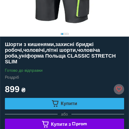
Шорти з кишенями,захисні бриджі
робочі,чоловічі,літні шорти,чоловіча
роба,уніформа Польща CLASSIC STRETCH
SLIM
Готово до відправки
Роздріб
899
₴
Купити
або
Купити з