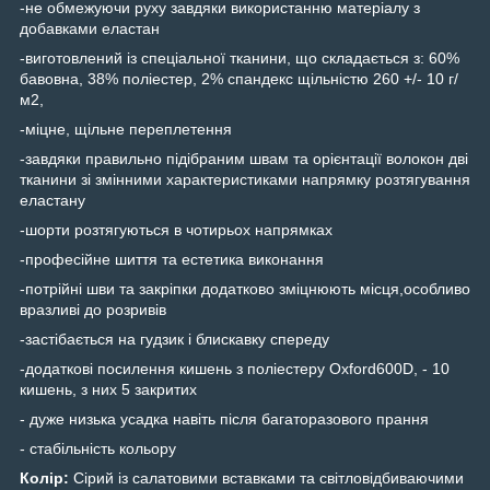
-не обмежуючи руху завдяки використанню матеріалу з
добавками еластан
-виготовлений із спеціальної тканини, що складається з: 60%
бавовна, 38% поліестер, 2% спандекс щільністю 260 +/- 10 г/
м2,
-міцне, щільне переплетення
-завдяки правильно підібраним швам та орієнтації волокон дві
тканини зі змінними характеристиками напрямку розтягування
еластану
-шорти розтягуються в чотирьох напрямках
-професійне шиття та естетика виконання
-потрійні шви та закріпки додатково зміцнюють місця,особливо
вразливі до розривів
-застібається на гудзик і блискавку спереду
-додаткові посилення кишень з поліестеру Oxford600D, - 10
кишень, з них 5 закритих
- дуже низька усадка навіть після багаторазового прання
- стабільність кольору
Колір:
Сірий із салатовими вставками та світловідбиваючими