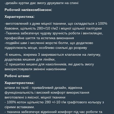
-дизайн куртки дає змогу друкувати на спині
Робочий напівкомбінезон:
Характеристика:
-виготовлений з дуже міцної тканини, що складається з 100%
бавовни, щільність 280+/10 г/м2 і міцної щільної палітурки
-Тканина забезпечує чудову зручність роботи і вентиляцію,
професійне шиття та естетика виконання
-подвійні шви і численні жорсткі болти, що додатково
підкріплюють місця, особливо схильні до розриву
-6 кишень, зокрема 3 закриваються клапаном на липучку,
додаткова кишеня для лінійки,
-2 пришитих кишені для наколінників, які дають змогу
використовувати змінені наколінники
Робочі штани:
Характеристика:
штани по талії - привабливий дизайн, відмінна
функціональність і високий комфорт використання
виготовлені з якісної, міцної тканини
- 100% котон щільністю 280 +/-10 г/м графітового кольору з
сірими вставками.
- тканина забезпечує відмінний комфорт під час роботи та