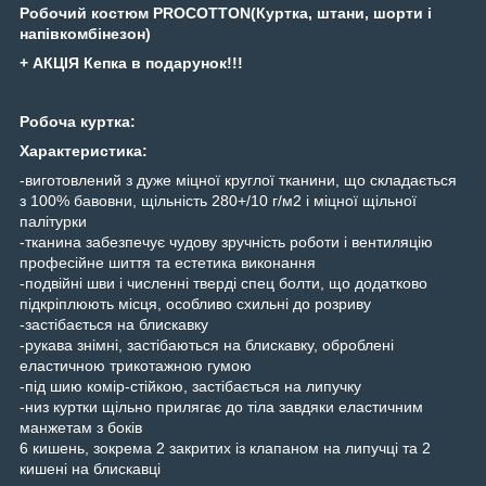
Робочий костюм PROCOTTON(
Куртка, штани, шорти і
напівкомбінезон)
+ АКЦІЯ Кепка в подарунок!!!
Робоча куртка:
Характеристика:
-виготовлений з дуже міцної круглої тканини, що складається
з 100% бавовни, щільність 280+/10 г/м2 і міцної щільної
палітурки
-тканина забезпечує чудову зручність роботи і вентиляцію
професійне шиття та естетика виконання
-подвійні шви і численні тверді спец болти, що додатково
підкріплюють місця, особливо схильні до розриву
-застібається на блискавку
-рукава знімні, застібаються на блискавку, оброблені
еластичною трикотажною гумою
-під шию комір-стійкою, застібається на липучку
-низ куртки щільно прилягає до тіла завдяки еластичним
манжетам з боків
6 кишень, зокрема 2 закритих із клапаном на липучці та 2
кишені на блискавці