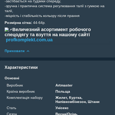
-застібається на ґудзики спереду,
-зручна і практична система регулювання талії з гумкою на
талії,
-міцність і стабільність кольору після прання
Розмірна сітка:
44-64р.
Величезний асортимент робочого
спецодягу та взуття на нашому сайті
profkomplekt.com.ua
Приховати
Характеристики
Основні
Виробник
Artmaster
Країна виробник
Польща
Комплектація набору
Жилет, Куртка,
Напівкомбінезон, Штани
Стать
Унісекс
Сезон
Весна/Осінь