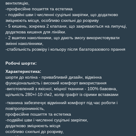
вентиляцію,
-професійне пошиття та естетика
- подвійні шви і численні суцільні закріпки, що додатково
зміцнюють місця, особливо схильні до розриву
- 5 кишень, зокрема 2 клапани, що закриваються на липучці,
додаткова кишеня для лінійки.
- 2 вшитих наколінники, що дають змогу використовувати
змінні наколінники,
-стабільність розміру і кольору після багаторазового прання
Робочі шорти:
Характеристика:
шорти до коліна - привабливий дизайн, відмінна
функціональність і високий комфорт використання
-виготовлений з якісної, міцної тканини - 100% бавовна,
щільність 280+/-10 г/м2, колір графіт із сірими вставками
-тканина забезпечує відмінний комфорт під час роботи і
повітропроникність,
професійне пошиття та естетика
-подвійні шви і численні суцільні закріпки,
додатково зміцнюють місця
особливо схильні до розриву,