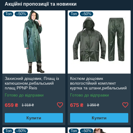
Акційні пропозиції та новинки
Топ
–50%
Топ
–50%
Захисний дощовик, Плащ із
Костюм дощовик
капюшоном,рибальський
вологостійкий комплект
плащ PPNP Reis
куртка та штани,рибальський
комплект
Готово до відправки
Готово до відправки
659
675
₴
₴
1 318 ₴
1 350 ₴
Купити
Купити
Топ
–50%
Топ
–50%