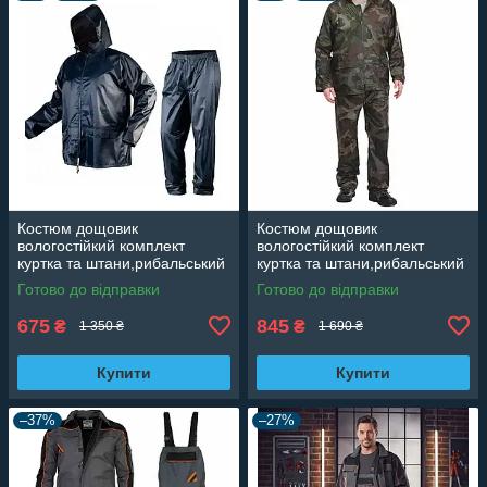
Костюм дощовик
Костюм дощовик
вологостійкий комплект
вологостійкий комплект
куртка та штани,рибальський
куртка та штани,рибальський
комплект
комплект зелений
Готово до відправки
Готово до відправки
камуфляжний
675
845
₴
₴
1 350 ₴
1 690 ₴
Купити
Купити
–37%
–27%