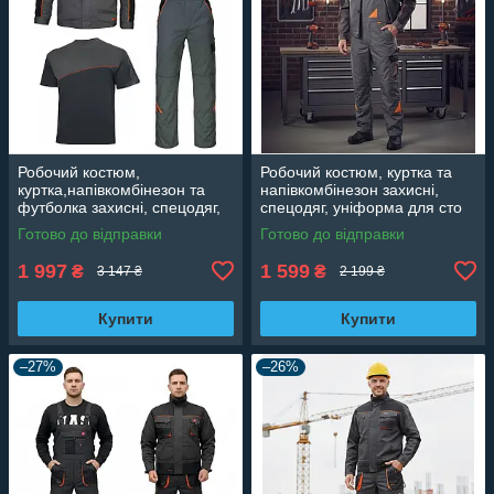
Робочий костюм,
Робочий костюм, куртка та
куртка,напівкомбінезон та
напівкомбінезон захисні,
футболка захисні, спецодяг,
спецодяг, уніформа для сто
уніформа для сто Польща
Польща Professional
Готово до відправки
Готово до відправки
Professional
1 997
1 599
₴
₴
3 147 ₴
2 199 ₴
Купити
Купити
–27%
–26%