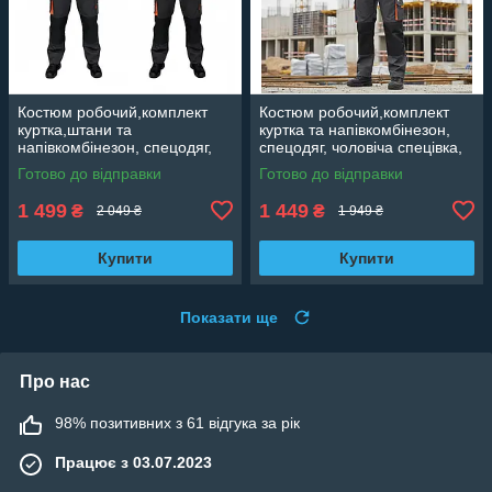
Костюм робочий,комплект
Костюм робочий,комплект
куртка,штани та
куртка та напівкомбінезон,
напівкомбінезон, спецодяг,
спецодяг, чоловіча спецівка,
чоловіча спецівка, роба
роба повсякденна Польща
Готово до відправки
Готово до відправки
повсякденна Польща Classic
Classic
1 499
1 449
₴
₴
2 049 ₴
1 949 ₴
Купити
Купити
Показати ще
Про нас
98% позитивних з 61 відгука за рік
Працює з 03.07.2023