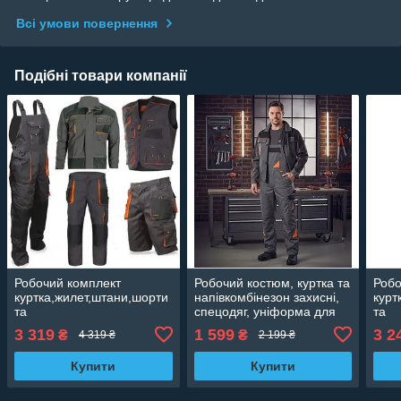
Всі умови повернення
Подібні товари компанії
Робочий комплект
Робочий костюм, куртка та
Робо
куртка,жилет,штани,шорти
напівкомбінезон захисні,
курт
та
спецодяг, уніформа для
та
напівкомбінезон,захисний
сто Польща Professional
напі
3 319
1 599
3 2
₴
₴
4 319 ₴
2 199 ₴
одяг,уніформа для
захи
будівництва Польща
Поль
Купити
Купити
Classic