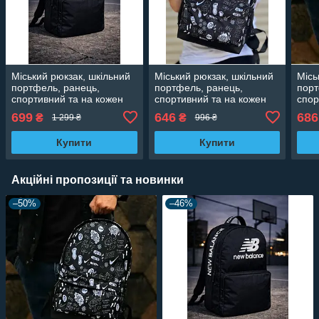
Міський рюкзак, шкільний
Міський рюкзак, шкільний
Місь
портфель, ранець,
портфель, ранець,
порт
спортивний та на кожен
спортивний та на кожен
спор
день
день
ден
699
646
686
₴
₴
1 299 ₴
996 ₴
Купити
Купити
Акційні пропозиції та новинки
–50%
–46%