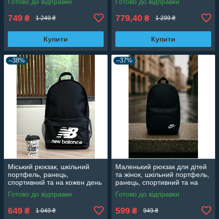
Готово до відправки
Готово до відправки
749
779,40
₴
₴
1 249 ₴
1 299 ₴
Купити
Купити
–38%
–37%
Міський рюкзак, шкільний
Маленький рюкзак для дітей
портфель, ранець,
та жінок, шкільний портфель,
спортивний та на кожен день
ранець, спортивний та на
кожен день
Готово до відправки
Готово до відправки
649
599
₴
₴
1 049 ₴
949 ₴