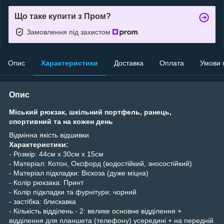
Що таке купити з Пром?
Замовлення під захистом
Опис
Характеристики
Доставка
Оплата
Умови 
Опис
Міський рюкзак, шкільний портфель, ранець,
спортивний та на кожен день
Відмінна якість відшивки
Характеристики:
- Розмір: 44см х 30см х 15см
- Матеріал: Котон, Оксфорд (водостійкий, зносостійкий)
- Матеріал підкладки: Віскоза (дуже міцна)
- Колір рюкзака: Принт
- Колір підкладки та фурнітури: чорний
- застібка: блискавка
- Кількість відділень - 2: велике основне відділення +
відділення для планшета (телефону) усередині + на передній