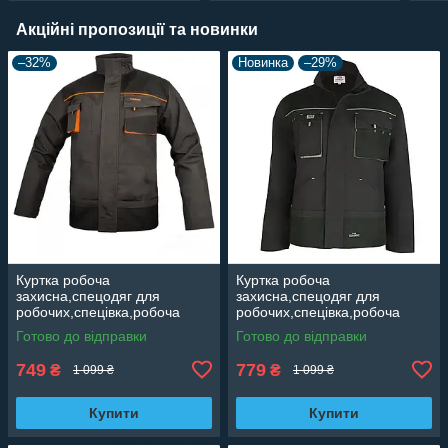
Акційні пропозиції та новинки
–32%
Новинка
–29%
Куртка робоча
Куртка робоча
захисна,спецодяг для
захисна,спецодяг для
робочих,спецівка,робоча
робочих,спецівка,робоча
уніформа Польща CLASSIC
уніформа Польща CLASSIC
Готово до відправки
Готово до відправки
Grey
749
779
₴
₴
1 099 ₴
1 099 ₴
Купити
Купити