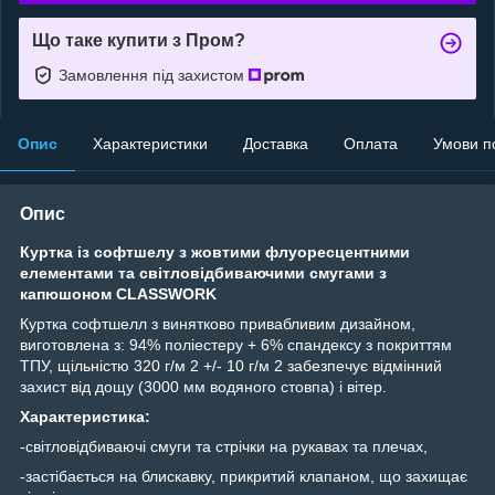
Що таке купити з Пром?
Замовлення під захистом
Опис
Характеристики
Доставка
Оплата
Умови п
Опис
Куртка із софтшелу з жовтими флуоресцентними
елементами та світловідбиваючими смугами з
капюшоном CLASSWORK
Куртка софтшелл з винятково привабливим дизайном,
виготовлена ​​з: 94% поліестеру + 6% спандексу з покриттям
ТПУ, щільністю 320 г/м 2 +/- 10 г/м 2 забезпечує відмінний
захист від дощу (3000 мм водяного стовпа) і вітер.
Характеристика:
-світловідбиваючі смуги та стрічки на рукавах та плечах,
-застібається на блискавку, прикритий клапаном, що захищає