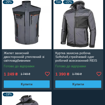
–29%
Топ
–22%
Жилет захисний
Куртка захисна робоча
двосторонній утеплений зі
Softshell,стрейчевий одяг
світловідбивними
робочий всесезонний REIS
смугами,безрукавка чоловіча
FORECO-SH
Готово до відправки
Готово до відправки
Польша Artmaster BZR 2SIDE
1 249
1 390
₴
₴
1 749 ₴
1 790 ₴
Купити
Купити
–19%