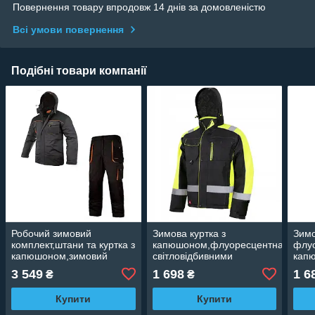
Повернення товару впродовж 14 днів за домовленістю
Всі умови повернення
Подібні товари компанії
Робочий зимовий
Зимова куртка з
Зимо
комплект,штани та куртка з
капюшоном,флуоресцентна,зі
флуо
капюшоном,зимовий
світловідбивними
капю
спецодяг,уніформа тепла
смугами,зимова уніформа
світ
3 549
1 698
1 6
₴
₴
Польща ArtMaster
Artmaster CLASSWORK
смуг
CLASSIC
LONG
Artm
Купити
Купити
CLA