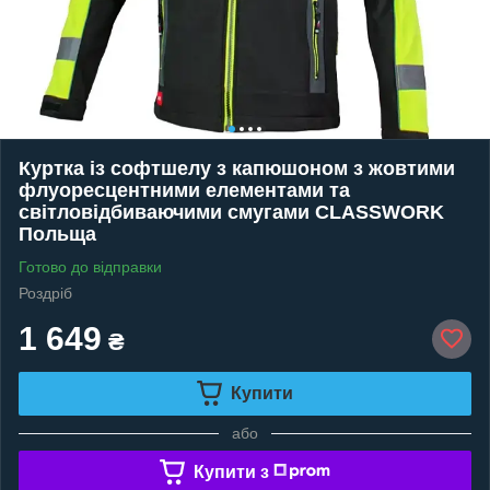
Куртка із софтшелу з капюшоном з жовтими
флуоресцентними елементами та
світловідбиваючими смугами CLASSWORK
Польща
Готово до відправки
Роздріб
1 649
₴
Купити
або
Купити з