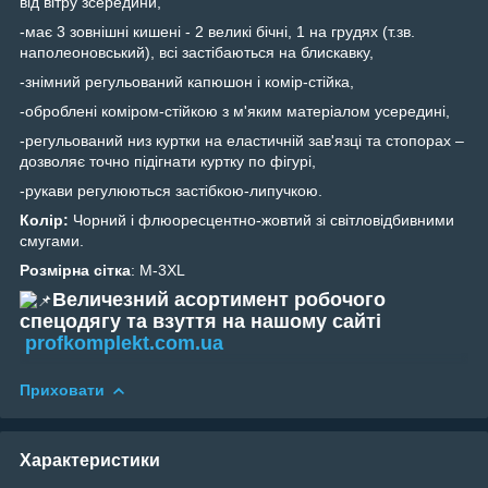
від вітру зсередини,
-має 3 зовнішні кишені - 2 великі бічні, 1 на грудях (т.зв.
наполеоновський), всі застібаються на блискавку,
-знімний регульований капюшон і комір-стійка,
-оброблені коміром-стійкою з м'яким матеріалом усередині,
-регульований низ куртки на еластичній зав'язці та стопорах –
дозволяє точно підігнати куртку по фігурі,
-рукави регулюються застібкою-липучкою.
Колір:
Чорний і флюоресцентно-жовтий зі світловідбивними
смугами.
Розмірна сітка
: М-3XL
Величезний асортимент робочого
спецодягу та взуття на нашому сайті
profkomplekt.com.ua
Приховати
Характеристики