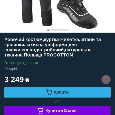
Робочий костюм,куртка-жилетка,штани та
кросівки,захисна уніформа для
сварки,спецодяг робочий,натуральна
тканина Польща PROCOTTON
Готово до відправки
Роздріб
3 249
₴
Купити
або
Купити з