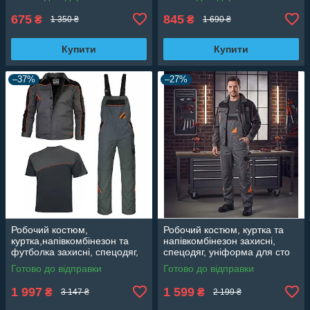
камуфляжний
675
845
₴
₴
1 350 ₴
1 690 ₴
Купити
Купити
–37%
–27%
Робочий костюм,
Робочий костюм, куртка та
куртка,напівкомбінезон та
напівкомбінезон захисні,
футболка захисні, спецодяг,
спецодяг, уніформа для сто
уніформа для сто Польща
Польща Professional
Готово до відправки
Готово до відправки
Professional
1 997
1 599
₴
₴
3 147 ₴
2 199 ₴