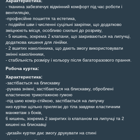
Характеристика:
- тканина забезпечує відмінний комфорт під час роботи і
вентиляцію,
-професійне пошиття та естетика,
- подвійні шви і численні суцільні закріпки, що додатково
зміцнюють місця, особливо схильні до розриву,
- 5 кишень, зокрема 2 клапани, що закриваються на липучці,
додаткова кишеня для лінійки.
- 2 вшитих наколінника, що дають змогу використовувати
змінні наколінники,
- стабільність розміру і кольору після багаторазового прання.
Робоча куртка:
Характеристика:
-застібається на блискавку
-рукава знімні, застібаються на блискавку, оброблені
еластичною трикотажною гумою
-під шию комір-стійкою, застібається на липучку
низ куртки щільно прилягає до тіла завдяки еластичним
манжетам з боків,
6 кишень, зокрема 2 закритих із клапаном на липучці та 2
кишені на блискавці
-дизайн куртки дає змогу друкувати на спині