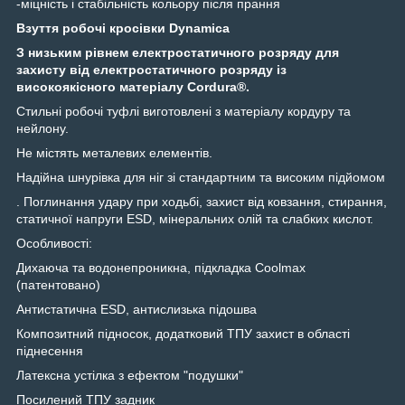
-міцність і стабільність кольору після прання
Взуття робочі кросівки Dynamica
З низьким рівнем електростатичного розряду для
захисту від електростатичного розряду із
високоякісного матеріалу Cordura®.
Стильні робочі туфлі виготовлені з матеріалу кордуру та
нейлону.
Не містять металевих елементів.
Надійна шнурівка для ніг зі стандартним та високим підйомом
. Поглинання удару при ходьбі, захист від ковзання, стирання,
статичної напруги ESD, мінеральних олій та слабких кислот.
Особливості:
Дихаюча та водонепроникна, підкладка Coolmax
(патентовано)
Антистатична ESD, антислизька підошва
Композитний підносок, додатковий ТПУ захист в області
піднесення
Латексна устілка з ефектом "подушки"
Посилений ТПУ задник