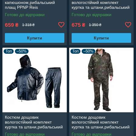
капюшоном,рибальський
вологостійкий комплект
плащ PPNP Reis
куртка та штани,рибальський
комплект
Готово до відправки
Готово до відправки
659
675
₴
₴
1 318 ₴
1 350 ₴
Купити
Купити
Топ
–50%
Топ
–50%
Костюм дощовик
Костюм дощовик
вологостійкий комплект
вологостійкий комплект
куртка та штани,рибальський
куртка та штани,рибальський
комплект
комплект зелений
Готово до відправки
Готово до відправки