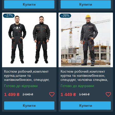
Купити
Купити
–27%
–26%
Костюм робочий,комплект
Костюм робочий,комплект
куртка,штани та
куртка та напівкомбінезон,
напівкомбінезон, спецодяг,
спецодяг, чоловіча спецівка,
чоловіча спецівка, роба
роба повсякденна Польща
Готово до відправки
Готово до відправки
повсякденна Польща Classic
Classic
1 499
1 449
₴
₴
2 049 ₴
1 949 ₴
Купити
Купити