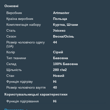
Основні
Виробник
Artmaster
Країна виробник
Польща
Комплектація набору
Куртка, Штани
Стать
Унісекс
Сезон
Весна/Осінь
Розмір чоловічого одягу
44
(UA)
Колір
Сірий
Тип тканини
Бавовна
Склад
100% Бавовна
Щільність
280 г/м2
Стан
Новий
Функція підігріву
Ні
Розмір чоловічого взуття
40
Користувальницькі характеристики
Функція підігрівання
Ні
Приховати