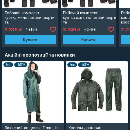
Робочий комплект
Робочий комплект
Роб
куртка,жилет,штани,шорти
куртка,жилетка,штани,шорти
кост
та
та
крос
напівкомбінезон,захисний
напівкомбінезон,уніформа
захи
3 319
3 249
2 7
₴
₴
4 319 ₴
4 249 ₴
одяг,уніформа для
захисна,спецформа,роба
комп
будівництва Польща
Польща Classic
роб
Купити
Купити
Classic
MAX
Акційні пропозиції та новинки
Топ
–50%
Топ
–50%
Захисний дощовик, Плащ із
Костюм дощовик