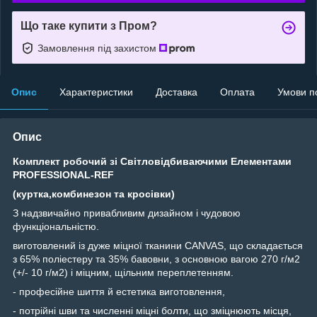
Що таке купити з Пром?
Замовлення під захистом
Опис
Характеристики
Доставка
Оплата
Умови п
Опис
Комплект робочий зі Світловідбиваючими Елементами
PROFESSIONAL-REF
(куртка,комбинезон та кросівки)
З надзвичайно привабливим дизайном і чудовою
функціональністю.
виготовлений із дуже міцної тканини CANVAS, що складається
з 65% поліестеру та 35% бавовни, з основною вагою 270 г/м2
(+/- 10 г/м2) і міцним, щільним переплетенням.
- професійне шиття й естетика виготовлення,
- потрійні шви та численні міцні болти, що зміцнюють місця,