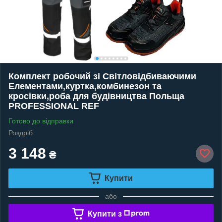
Комплект робочий зі Світловідбиваючими
Елементами,куртка,комбинезон та
кросівки,роба для будівництва Польща
PROFESSIONAL REF
Готово до відправки
Роздріб
3 148
₴
Купити
або
Купити з