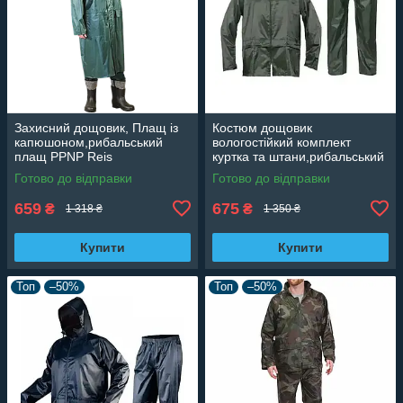
Захисний дощовик, Плащ із
Костюм дощовик
капюшоном,рибальський
вологостійкий комплект
плащ PPNP Reis
куртка та штани,рибальський
комплект
Готово до відправки
Готово до відправки
659
675
₴
₴
1 318 ₴
1 350 ₴
Купити
Купити
Топ
–50%
Топ
–50%