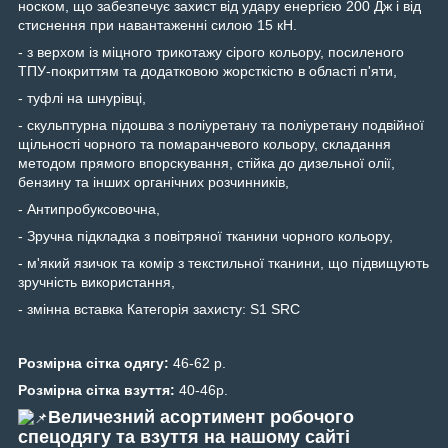
носком, що забезпечує захист від удару енергією 200 Дж і від
стиснення при навантаженні силою 15 кН.
- з верхом із міцного трикотажу сірого кольору, посиленого
ТПУ-покриттям та додатковою жорсткістю в області п'яти,
- туфлі на шнурівці,
- скульптурна підошва з поліуретану та поліуретану подвійної
щільності чорного та помаранчевого кольору, складання
методом прямого впорскування, стійка до дизельної олії,
бензину та інших органічних розчинників,
- Антипробуксовочна,
- Зручна підкладка з повітряної тканини чорного кольору,
- м'який язичок та комір з текстильної тканини, що підвищують
зручність використання,
- змінна вставка Категорія захисту: S1 SRC
Розмірна сітка одягу:
46-62 р.
Розмірна сітка взуття:
40-46р.
Величезний асортимент робочого
спецодягу та взуття на нашому сайті