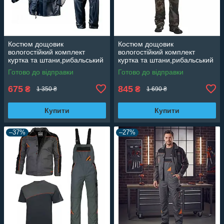
Костюм дощовик
Костюм дощовик
вологостійкий комплект
вологостійкий комплект
куртка та штани,рибальський
куртка та штани,рибальський
комплект
комплект зелений
Готово до відправки
Готово до відправки
камуфляжний
675
845
₴
₴
1 350 ₴
1 690 ₴
Купити
Купити
–37%
–27%