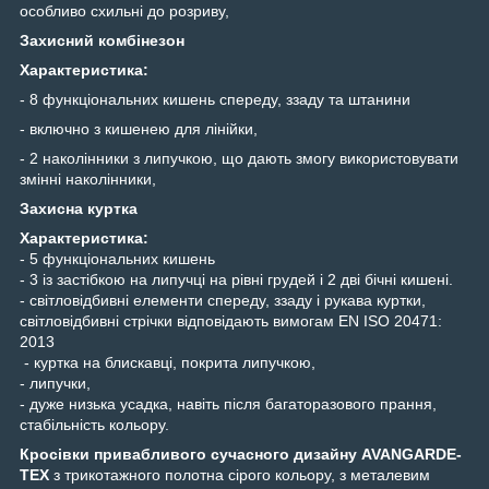
особливо схильні до розриву,
Захисний комбінезон
Характеристика:
- 8 функціональних кишень спереду, ззаду та штанини
- включно з кишенею для лінійки,
- 2 наколінники з липучкою, що дають змогу використовувати
змінні наколінники,
Захисна куртка
Характеристика:
- 5 функціональних кишень
- 3 із застібкою на липучці на рівні грудей і 2 дві бічні кишені.
- світловідбивні елементи спереду, ззаду і рукава куртки,
світловідбивні стрічки відповідають вимогам EN ISO 20471:
2013
- куртка на блискавці, покрита липучкою,
- липучки,
- дуже низька усадка, навіть після багаторазового прання,
стабільність кольору.
Кросівки привабливого сучасного дизайну AVANGARDE-
TEX
з трикотажного полотна сірого кольору, з металевим