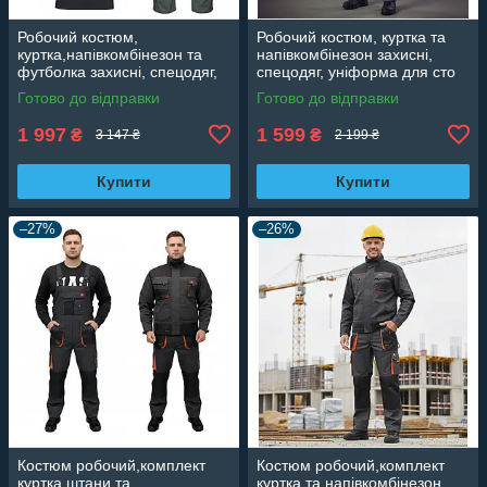
Робочий костюм,
Робочий костюм, куртка та
куртка,напівкомбінезон та
напівкомбінезон захисні,
футболка захисні, спецодяг,
спецодяг, уніформа для сто
уніформа для сто Польща
Польща Professional
Готово до відправки
Готово до відправки
Professional
1 997
1 599
₴
₴
3 147 ₴
2 199 ₴
Купити
Купити
–27%
–26%
Костюм робочий,комплект
Костюм робочий,комплект
куртка,штани та
куртка та напівкомбінезон,