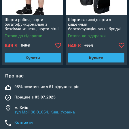
Шорти робочі,шорти
Шорти захисні,шорти з
багатофункціональні з
кишенями
безліччю кишень,шорти літні
багатофункціональні бриджі
захисні,чоловіки Польща
чоловічі,спецодяг для
Готово до відправки
Готово до відправки
Foreco S
працівників,чоловіча
роба,уніформа Reis Foreco
649
649
₴
₴
849 ₴
799 ₴
Купити
Купити
Про нас
98% позитивних з 61 відгука за рік
Працює з 03.07.2023
м. Київ
вул Мрії 98 01054, Київ, Україна
Контакти