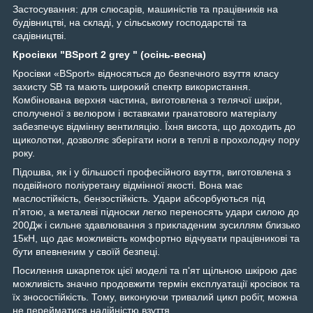
Застосування: для слюсарів, машиністів та працівників на
будівництві, на складі, у сільському господарстві та
садівництві.
Кросівки "BSport 2 grey " (осінь-весна)
Кросівки «BSport» відносяться до безпечного взуття класу
захисту SB та мають широкий спектр використання.
Комбінована верхня частина, виготовлена з телячої шкіри,
сполученої з велюром і вставками гранатового матеріалу
забезпечує відмінну вентиляцію. Їхня висота, що доходить до
щиколотки, дозволяє зберігати ноги в теплі в прохолодну пору
року.
Підошва, як і у більшості професійного взуття, виготовлена з
подвійного поліуретану відмінної якості. Вона має
маслостійкість, бензостійкість. Удари абсорбуються під
п'ятою, а металеві підноски легко переносять удари силою до
200Дж і сильне здавлювання з прикладеним зусиллям близько
15кН, що дає можливість комфортно відчувати працівникові та
бути впевненим у своїй безпеці.
Посилення шкарпеток цієї моделі та п'ят щільною шкірою дає
можливість значно продовжити термін експлуатації кросівок та
їх зносостійкість. Тому, виконуючи тривалий цикл робіт, можна
не перейматися надійністю взуття.