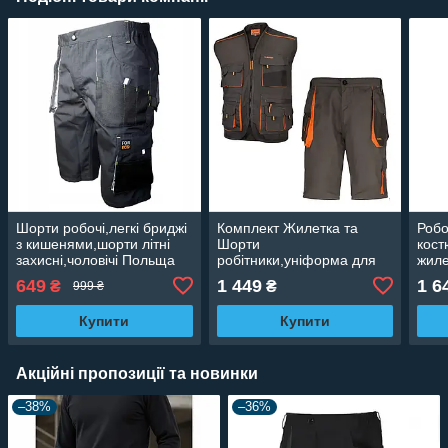
Шорти робочі,легкі бриджі
Комплект Жилетка та
Робо
з кишенями,шорти літні
Шорти
кост
захисні,чоловічі Польща
робітники,уніформа для
жиле
Reis Foreco
літа,літній
кише
649
1 449
1 6
₴
₴
999 ₴
комплект,жилетка з
робо
кишенями Classic Польща
PRO
Купити
Купити
Акційні пропозиції та новинки
–38%
–36%