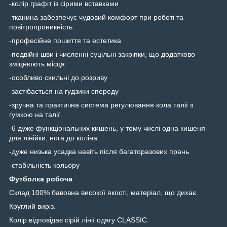
-колір графіт із сірими вставками
-тканина забезпечує чудовий комфорт при роботі та
повітропроникність
-професійне пошиття та естетика
-подвійні шви і численні суцільні закріпки, що додатково
зміцнюють місця
-особливо схильні до розриву
-застібається на гудзики спереду
-зручна та практична система регулювання кола талії з
гумкою на талії
-6 дуже функціональних кишень, у тому числі одна кишеня
для лінійки, нога до коліна
-дуже низька усадка навіть після багаторазових прань
-стабільність кольору
Футболка робоча
Склад 100% бавовна високої якості, матеріал, що дихає.
Круглий виріз.
Колір відповідає сірій лінії одягу CLASSIC.