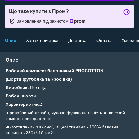
Що таке купити з Пром?
Замовлення під захистом
Опис
Характеристики
Доставка
Оплата
Умови п
Опис
Робочий комплект бавовняний PROCOTTON
(шорти,футболка та кросівки)
Виробник:
Польща
Робочі шорти
Характеристика:
-привабливий дизайн, чудова функціональність та високий
комфорт використання
-виготовлений з якісної, міцної тканини - 100% бавовна,
щільність 280+/-10 г/м2