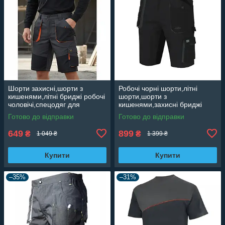
Шорти захисні,шорти з
Робочі чорні шорти,літні
кишенями,літні бриджі робочі
шорти,шорти з
чоловічі,спецодяг для
кишенями,захисні бриджі
працівників,чоловіча
робочі чоловічі Польща
Готово до відправки
Готово до відправки
роба,уніформа Foreco Reis
CLASSIC 100 SLIM
Польща
649
899
₴
₴
1 049 ₴
1 399 ₴
Купити
Купити
–35%
–31%