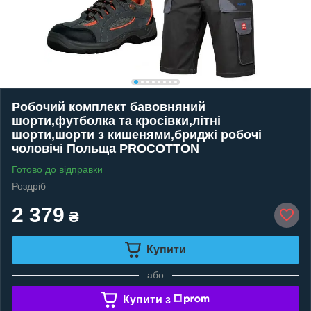
Робочий комплект бавовняний
шорти,футболка та кросівки,літні
шорти,шорти з кишенями,бриджі робочі
чоловічі Польща PROCOTTON
Готово до відправки
Роздріб
2 379
₴
Купити
або
Купити з