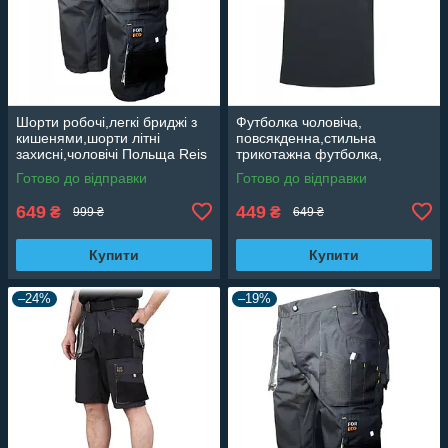
Шорти робочі,легкі бриджі з
Футболка чоловіча,
кишенями,шорти літні
повсякденна,стильна
захисні,чоловічі Польща Reis
трикотажна футболка,
Foreco
високоякісна бавовна
Готово до відправки
Готово до відправки
CLASSIC темно графітова
649
449
₴
₴
999 ₴
649 ₴
Купити
Купити
–24%
–19%