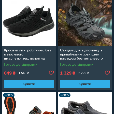
Кросівки літні робітники, без
Сандалі для відпочинку з
металевого
привабливим зовнішнім
шкарпетки,текстильні на
виглядом без металевого
кожен день легкі зручні
носка,легкі зручні спортивні
Готово до відправки
Готово до відправки
Польща X250
Польща NEKO TREKK
849
1 329
₴
₴
1 549 ₴
2 229 ₴
Купити
Купити
–38%
–38%