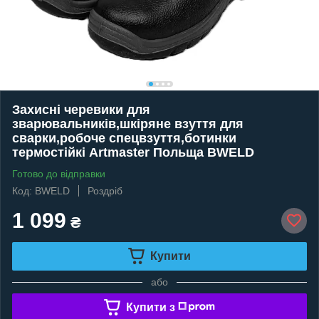
Захисні черевики для
зварювальників,шкіряне взуття для
сварки,робоче спецвзуття,ботинки
термостійкі Artmaster Польща BWELD
Готово до відправки
Код: BWELD
Роздріб
1 099
₴
Купити
або
Купити з