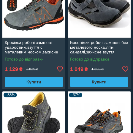
Кросівки робочі замшеві
Босоніжки робочі замшеві без
ударостійкі,взуття с
металевого носка,літні
металевим носком,захисне
сандалі,захисне взуття
взуття,кросівки для роботи
протиударне Artmaster
Готово до відправки
Готово до відправки
Artmaster Польща BSPORT
Польща BSLIGHT
1 129
1 049
₴
₴
1 829 ₴
1 699 ₴
Купити
Купити
–38%
–37%