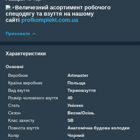
Величезний асортимент робочого
спецодягу та взуття на нашому
сайті
profkomplekt.com.ua
Приховати
Характеристики
Основні
Виробник
Artmaster
Країна виробник
Польща
Вид взуття
Термовзуття
Розмір чоловічого взуття
40
Стать
Унісекс
Сезон
Весна/Осінь
Клас захисту
SB
Повнота взуття
Анатомічна будова колодки
Колір
Чорний