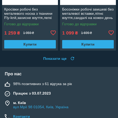
Кросівки робочі без
Босоніжки робочі замшеві без
металевого носка з тканини
металевої вставки,літнє
Fly-knit,захисне взуття,легкі
взуття,сандалі на кожен день
чоловічі кросівки Artmaster
полегшене зручне Польща
Готово до відправки
Готово до відправки
Польща BTEX MF
Artmaster BSLIGHT
1 259
1 099
₴
₴
1 959 ₴
1 699 ₴
Купити
Купити
Показати ще
Про нас
98% позитивних з 61 відгука за рік
Працює з 03.07.2023
м. Київ
вул Мрії 98 01054, Київ, Україна
Контакти