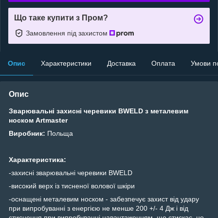
Що таке купити з Пром?
Замовлення під захистом
Опис
Характеристики
Доставка
Оплата
Умови п
Опис
Зварювальні захисні черевики BWELD з металевим
носком Artmaster
Виробник:
Польща
Характеристика:
-захисні зварювальні черевики BWELD
-високий верх із тисненої волової шкіри
-оснащені металевим носком - забезпечує захист від удару
при випробуванні з енергією не менше 200 +/- 4 Дж і від
стиснення при випробуванні навантаженням, що стискає, не