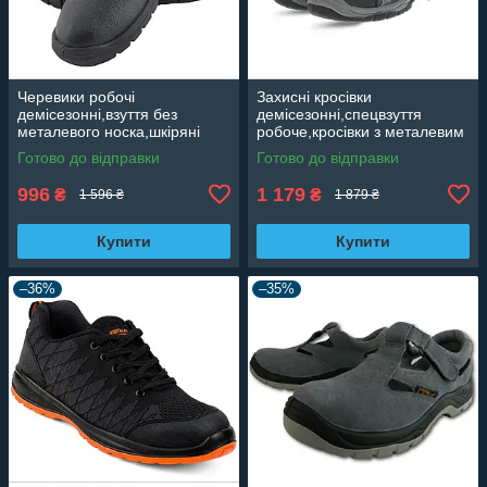
Черевики робочі
Захисні кросівки
демісезонні,взуття без
демісезонні,спецвзуття
металевого носка,шкіряні
робоче,кросівки з металевим
ботинки протиударні REIS
носком,ударостійкі,робоче
Готово до відправки
Готово до відправки
Польща T-OB
взуття Польша
ArtMasterBSPORT 2 GREY
996
1 179
₴
₴
1 596 ₴
1 879 ₴
Купити
Купити
–36%
–35%