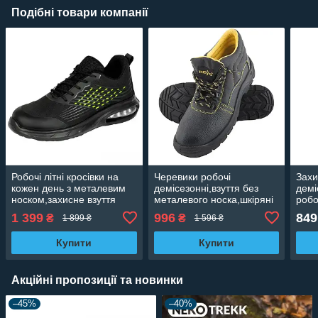
Подібні товари компанії
Робочі літні кросівки на
Черевики робочі
Захи
кожен день з металевим
демісезонні,взуття без
демі
носком,захисне взуття
металевого носка,шкіряні
робо
чоловіче,спецвзуття
ботинки протиударні REIS
мет
1 399
996
849
₴
₴
1 899 ₴
1 596 ₴
Artmaster Польща BTEX
Польща T-OB
носк
AIRbag
взут
Купити
Купити
COM
Акційні пропозиції та новинки
–45%
–40%