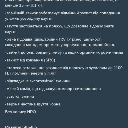
менше 15 +/- 0,1 кН.
-зовнішній язичок забезпечує відмінний захист від попадання
уламків усередину взуття
-взуття застібається на пряжку, що дозволяє відразу зняти
взуття
-різна підошва: двошаровий ПУ/ПУ різної щільності,
складання методом прямого упорскування, термостійкість
-стійкий до олії, бензину, жиру та інших органічних розчинників
-захист від ковзання (SRC)
-сталева вставка, що захищає від проколу із зусиллям до 1100
Н, і поглинач енергії у п'яті
-підкладка із високоякісної тканини
-м'який комір, що підвищує комфорт використання
-устілка: змінна
-верхня частина взуття чорна
Без напису HRO
Розміри:
40-46р.