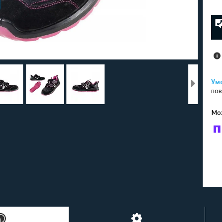
пов
У к
буд