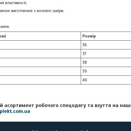
ні властивості,
язичок виготовлені з волової шкіри,
ання.
см)
Розмір
36
37
38
39
40
й асортимент робочого спецодягу та взуття на на
plekt.com.ua