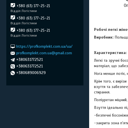
О
+380 (63) 177-25-21
Відділ Логістики
+380 (63) 177-25-21
Відділ Логістики
Робочі легкі жін
+380 (63) 177-25-21
Відділ Логістики
Виробник:
Польщ
https://profkomplekt.com.ua/ua/
Характеристика:
profkomplekt.com.ua@gmail.com
+380631772521
Легкі та зручні бо
матеріал, що забе
+380631772521
+380689006929
Нога менше потіє, 
Крім того, є виріз
взуття та забезпеч
стирання.
Поліуретан міцний,
Взуття ідеально пі
-безпечні босоніж
-закрита зона п'яти