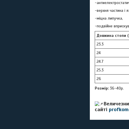
-антиелектростатич
-верхня частина і 
-міцна липучка,
-подвійне вприскув
Довжина стопи (
23.3
24
24.7
25.3
26
Розмір:
36-40р.
Величезни
сайті
profkom