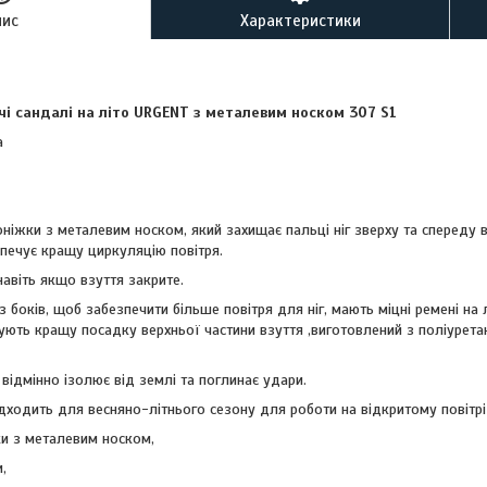
пис
Характеристики
очі сандалі на літо URGENT з металевим носком 307 S1
а
соніжки з металевим носком, який захищає пальці ніг зверху та спереду в
зпечує кращу циркуляцію повітря.
навіть якщо взуття закрите.
и з боків, щоб забезпечити більше повітря для ніг, мають міцні ремені на
ують кращу посадку верхньої частини взуття ,виготовлений з поліуретану
 відмінно ізолює від землі та поглинає удари.
дходить для весняно-літнього сезону для роботи на відкритому повітрі 
ки з металевим носком,
,