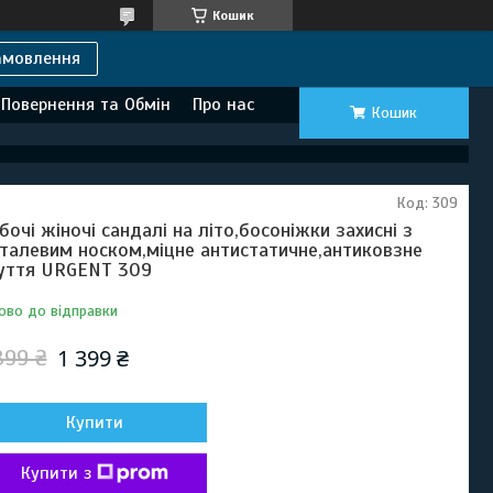
Кошик
амовлення
Повернення та Обмін
Про нас
Кошик
Код:
309
бочі жіночі сандалі на літо,босоніжки захисні з
талевим носком,міцне антистатичне,антиковзне
уття URGENT 309
ово до відправки
1 399 ₴
899 ₴
Купити
Купити з