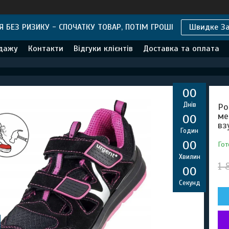
 БЕЗ РИЗИКУ - СПОЧАТКУ ТОВАР, ПОТІМ ГРОШІ
Швидке З
одажу
Контакти
Відгуки клієнтів
Доставка та оплата
0
0
Днів
Ро
ме
0
0
вз
Годин
0
0
Гот
Хвилин
1 
0
0
Секунд