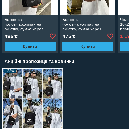
Барсетка
Барсетка
Чоло
чоловіча,компактна,
чоловіча,компактна,
18х2
вмістка, сумка через
вмістка, сумка через
план
плече
плече
Tidi
495
475
1 1
₴
₴
чор
Купити
Купити
Акційні пропозиції та новинки
–33%