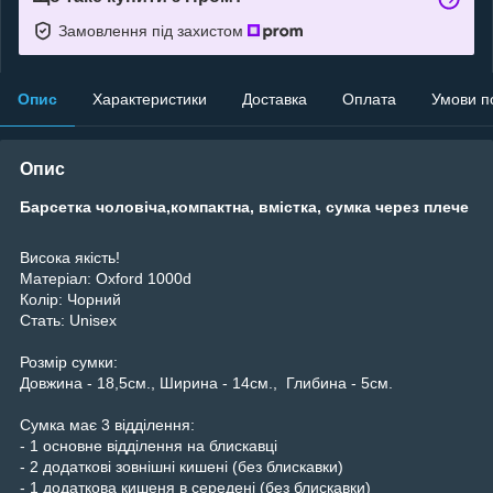
Замовлення під захистом
Опис
Характеристики
Доставка
Оплата
Умови п
Опис
Барсетка чоловіча,компактна, вмістка, сумка через плече
Висока якість!
Матеріал: Oxford 1000d
Колір: Чорний
Стать: Unisex
Розмір сумки:
Довжина - 18,5см., Ширина - 14см., Глибина - 5см.
Сумка має 3 відділення:
- 1 основне відділення на блискавці
- 2 додаткові зовнішні кишені (без блискавки)
- 1 додаткова кишеня в середені (без блискавки)