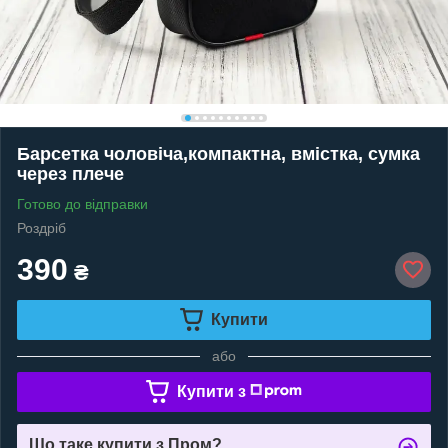
Барсетка чоловіча,компактна, вмістка, сумка
через плече
Готово до відправки
Роздріб
390
₴
Купити
або
Купити з
Що таке купити з Пром?