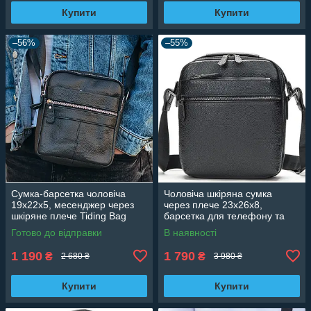
Купити
Купити
–56%
–55%
Сумка-барсетка чоловіча
Чоловіча шкіряна сумка
19х22х5, месенджер через
через плече 23х26х8,
шкіряне плече Tiding Bag
барсетка для телефону та
BON6165 чорний
документів Tiding Bag 711511
Готово до відправки
В наявності
чорна
1 190
1 790
₴
₴
2 680 ₴
3 980 ₴
Купити
Купити