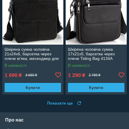
Шкіряна сумка чоловіча
Шкіряна чоловіча сумка
21х24х6, барсетка через
17х21х5, барсетка через
плече м'яка, месенджер для
плече Tiding Bag 4134A
гаджетів BEXHILL TD-21334A
чорна
В наявності
В наявності
1 690
1 290
₴
₴
3 680 ₴
2 789 ₴
Купити
Купити
Показати ще
Про нас