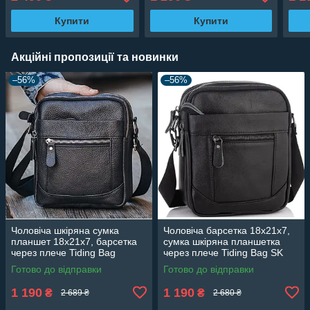
чорна
чор
Купити
Купити
Акційні пропозиції та новинки
–56%
–56%
Чоловіча шкіряна сумка
Чоловіча барсетка 18х21х7,
планшет 18х21х7, барсетка
сумка шкіряна планшетка
через плече Tiding Bag
через плече Tiding Bag SK
LA3314-1BL чорна
N5386 чорна
Готово до відправки
Готово до відправки
1 190
1 190
₴
₴
2 689 ₴
2 680 ₴