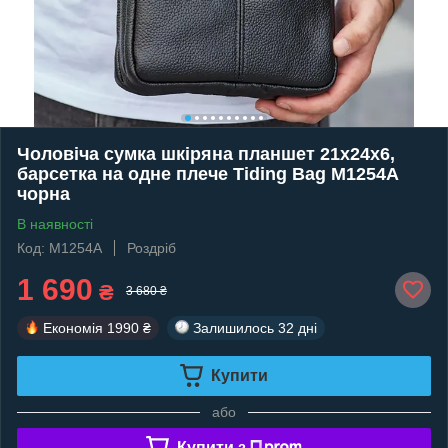
Чоловіча сумка шкіряна планшет 21х24х6,
барсетка на одне плече Tiding Bag M1254A
чорна
В наявності
Код: M1254A
Роздріб
1 690
₴
3 680 ₴
Економія
1990 ₴
Залишилось
32 дні
Купити
або
Купити з