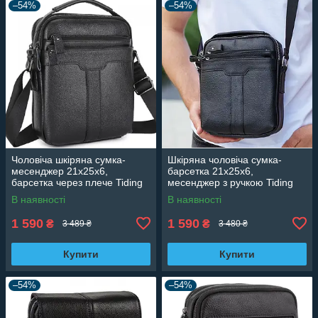
–54%
–54%
Чоловіча шкіряна сумка-
Шкіряна чоловіча сумка-
месенджер 21х25х6,
барсетка 21х25х6,
барсетка через плече Tiding
месенджер з ручкою Tiding
Bag A25-3278A Чорна
Bag 73957 чорна
В наявності
В наявності
1 590
1 590
₴
₴
3 489 ₴
3 480 ₴
Купити
Купити
–54%
–54%