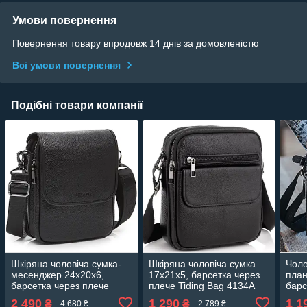
Умови повернення
Повернення товару впродовж 14 днів за домовленістю
Всі умови повернення
Подібні товари компанії
Шкіряна чоловіча сумка-
Шкіряна чоловіча сумка
Чоло
месенджер 24х20х6,
17х21х5, барсетка через
план
барсетка через плече
плече Tiding Bag 4134A
барс
Tiding Bag TD-23433
чорна
Tidi
2 490
1 290
1 1
₴
₴
4 680 ₴
2 789 ₴