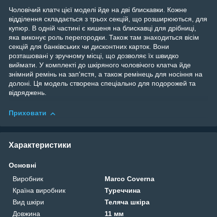
Чоловічий клатч цієї моделі йде на дві блискавки. Кожне
відділення складається з трьох секцій, що розширюються, для
купюр. В одній частині є кишеня на блискавці для дрібниці,
яка виконує роль перегородки. Також там знаходиться вісім
секцій для банківських чи дисконтних карток. Вони
розташовані у зручному місці, що дозволяє їх швидко
виймати. У комплекті до шкіряного чоловічого клатча йде
знімний ремінь на зап'ястя, а також ремінець для носіння на
долоні. Ця модель створена спеціально для подорожей та
відряджень.
Приховати
Характеристики
Основні
Виробник
Marco Coverna
Країна виробник
Туреччина
Вид шкіри
Теляча шкіра
Довжина
11 мм