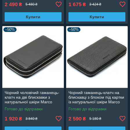
2 490
1 675
₴
₴
5 480 ₴
3 424 ₴
Купити
Купити
–50%
–50%
Чорний чоловічий гаманець-
Чорний гаманець-клатч на
клатч на дві блискавки з
блискавці з блоком під картки
натуральної шкіри Marco
із натуральної шкіри Marco
Coverna MC-801
Coverna MCJP-5901A
Готово до відправки
Готово до відправки
1 920
2 590
₴
₴
3 840 ₴
5 180 ₴