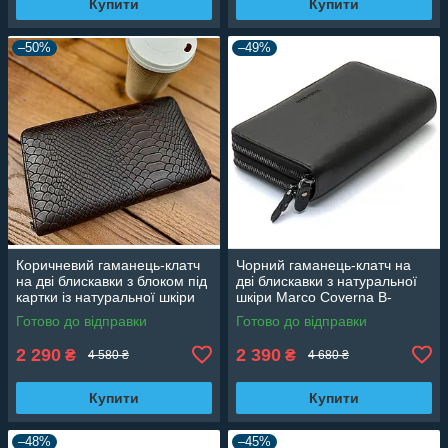
Купити
Купити
–50%
–49%
Коричневий гаманець-клатч
Чорний гаманець-клатч на
на дві блискавки з блоком під
дві блискавки з натуральної
картки із натуральної шкіри
шкіри Marco Coverna B-
Marco Coverna MC086-5901С
5902B-1Q
Готово до відправки
Готово до відправки
2 290
2 390
₴
₴
4 580 ₴
4 680 ₴
Купити
Купити
–48%
–45%