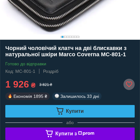
Чорний чоловічий клатч на дві блискавки з
натуральної шкіри Marco Coverna MC-801-1
Готово до відправки
Код: MC-801-1
Роздріб
1 926
₴
3 821 ₴
Економія
1895 ₴
Залишилось
33 дні
Купити
або
Купити з