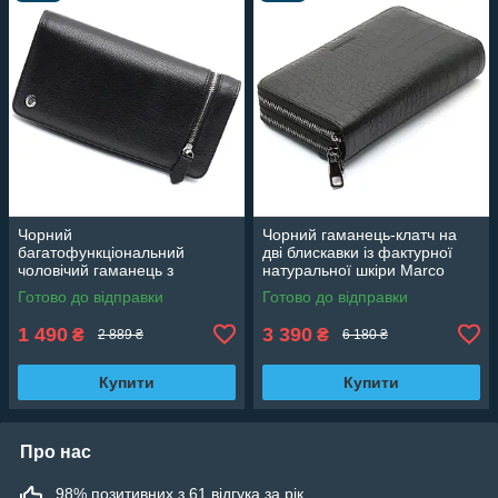
Чорний
Чорний гаманець-клатч на
багатофункціональний
дві блискавки із фактурної
чоловічий гаманець з
натуральної шкіри Marco
натуральної шкіри МС291
Coverna MCJP-5902B
Готово до відправки
Готово до відправки
1 490
3 390
₴
₴
2 889 ₴
6 180 ₴
Купити
Купити
Про нас
98% позитивних з 61 відгука за рік