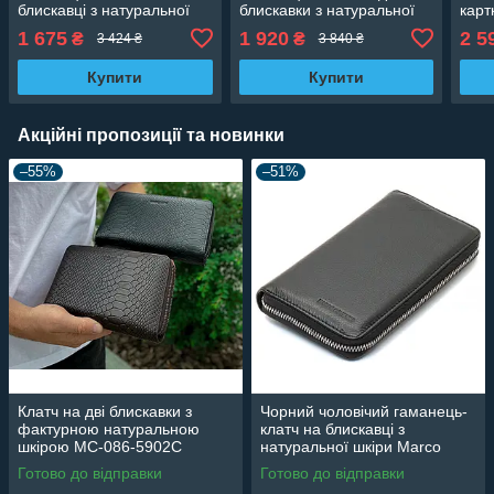
блискавці з натуральної
блискавки з натуральної
карт
шкіри Marco Coverna MC-
шкіри Marco Coverna MC-
шкір
1 675
1 920
2 5
₴
₴
3 424 ₴
3 840 ₴
802-1
801
MCJ
Купити
Купити
Акційні пропозиції та новинки
–55%
–51%
Клатч на дві блискавки з
Чорний чоловічий гаманець-
фактурною натуральною
клатч на блискавці з
шкірою MC-086-5902С
натуральної шкіри Marco
Coverna MC-802-1
Готово до відправки
Готово до відправки