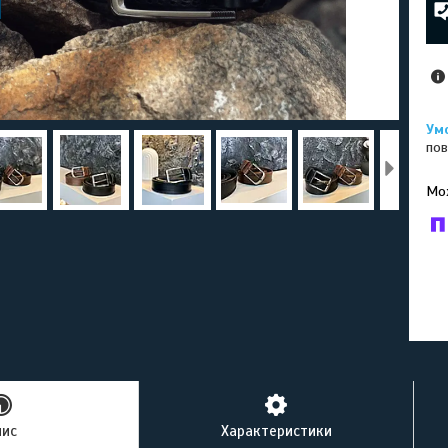
пов
У к
буд
пис
Характеристики