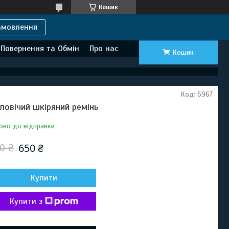
Кошик
амовлення
Повернення та Обмін
Про нас
Кошик
Код:
6967
ловічий шкіряний ремінь
ово до відправки
650 ₴
0 ₴
Купити
Купити з