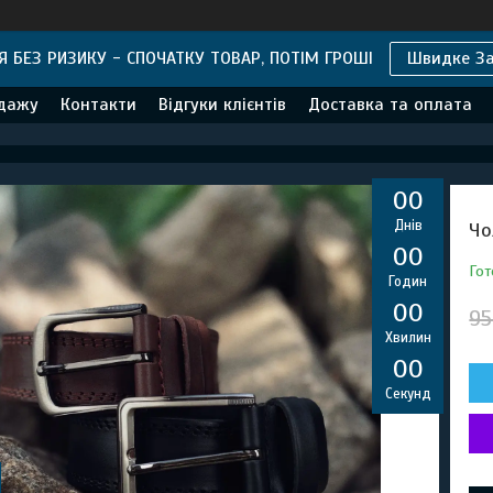
 БЕЗ РИЗИКУ - СПОЧАТКУ ТОВАР, ПОТІМ ГРОШІ
Швидке З
одажу
Контакти
Відгуки клієнтів
Доставка та оплата
0
0
Днів
Чо
0
0
Гот
Годин
0
0
95
Хвилин
0
0
Секунд