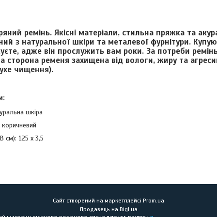
яний ремінь. Якісні матеріали, стильна пряжка та акур
ний з натуральної шкіри та металевої фурнітури. Купую
єте, адже він прослужить вам роки. За потреби ремінь
ва сторона ременя захищена від вологи, жиру та агрес
ухе чищення).
и:
туральна шкіра
, коричневий
 см): 125 х 3,5
Сайт створений на маркетплейсі
Prom.ua
Продавець на Bigl.ua