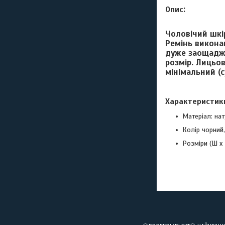
:
Опис
Чоловічий шкір
Ремінь викона
дуже заощаджу
розмір. Лицьо
мінімальний (с
Характеристик
Матеріал: на
Колір чорний
Розміри (Ш х В