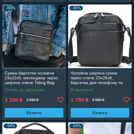
–56%
–55%
Сумка-барсетка чоловіча
Чоловіча шкіряна сумка
19х22х5, месенджер через
через плече 23х26х8,
шкіряне плече Tiding Bag
барсетка для телефону та
BON6165 чорний
документів Tiding Bag 711511
Готово до відправки
В наявності
чорна
1 190
1 790
₴
₴
2 680 ₴
3 980 ₴
Купити
Купити
–54%
–54%