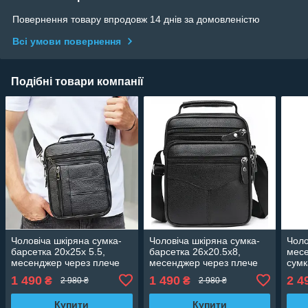
Повернення товару впродовж 14 днів за домовленістю
Всі умови повернення
Подібні товари компанії
Чоловіча шкіряна сумка-
Чоловіча шкіряна сумка-
Чоло
барсетка 20х25х 5.5,
барсетка 26х20.5х8,
месе
месенджер через плече
месенджер через плече
сумк
Bexhill BX-02103 чорний
Bexhill Bx-56402 чорна
плеч
1 490
1 490
2 4
₴
₴
2 980 ₴
2 980 ₴
чор
Купити
Купити