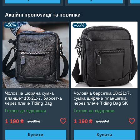
Акційні пропозиції та новинки
–56%
–56%
Чоловіча шкіряна сумка
Чоловіча барсетка 18х21х7,
планшет 18х21х7, барсетка
сумка шкіряна планшетка
через плече Tiding Bag
через плече Tiding Bag SK
LA3314-1BL чорна
N5386 чорна
Готово до відправки
Готово до відправки
1 190
1 190
₴
₴
2 689 ₴
2 680 ₴
Купити
Купити