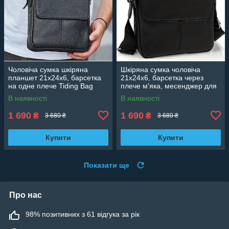
Чоловіча сумка шкіряна
Шкіряна сумка чоловіча
планшет 21х24х6, барсетка
21х24х6, барсетка через
на одне плече Tiding Bag
плече м'яка, месенджер для
M1254A чорна
гаджетів BEXHILL TD-21334A
В наявності
В наявності
1 690
1 690
₴
₴
3 680 ₴
3 680 ₴
Купити
Купити
Показати ще
Про нас
98% позитивних з 61 відгука за рік