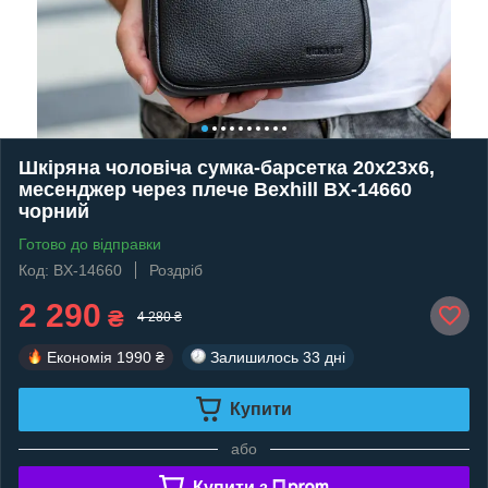
Шкіряна чоловіча сумка-барсетка 20х23х6,
месенджер через плече Bexhill BX-14660
чорний
Готово до відправки
Код: BX-14660
Роздріб
2 290
₴
4 280 ₴
Економія
1990 ₴
Залишилось
33 дні
Купити
або
Купити з