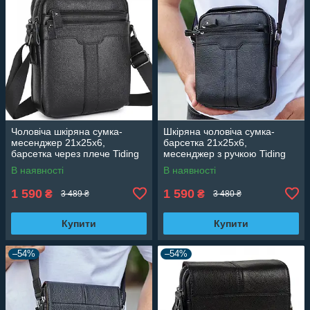
Чоловіча шкіряна сумка-
Шкіряна чоловіча сумка-
месенджер 21х25х6,
барсетка 21х25х6,
барсетка через плече Tiding
месенджер з ручкою Tiding
Bag A25-3278A Чорна
Bag 73957 чорна
В наявності
В наявності
1 590
1 590
₴
₴
3 489 ₴
3 480 ₴
Купити
Купити
–54%
–54%