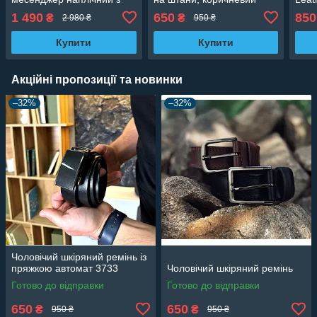
натуральної шкіри, чорний
1 490
650
850
₴
₴
2 980 ₴
950 ₴
Купити
Купити
Акційні пропозиції та новинки
–32%
–32%
Чоловічий шкіряний ремінь із
пряжкою автомат 3733
Чоловічий шкіряний ремінь
Готово до відправки
Готово до відправки
650
650
₴
₴
950 ₴
950 ₴