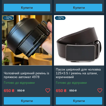
Купити
Купити
–32%
–32%
Пасок шкіряний для чоловіка
Чоловічий шкіряний ремінь із
125×3.5 / ремінь на штани,
пряжкою автомат 4978
коричневий
Готово до відправки
Готово до відправки
650
650
₴
₴
950 ₴
950 ₴
Купити
Купити