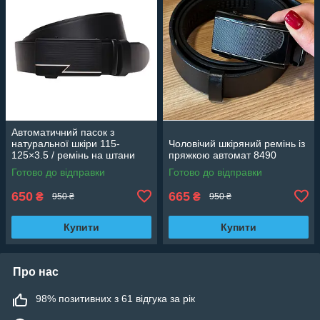
Автоматичний пасок з
натуральної шкіри 115-
Чоловічий шкіряний ремінь із
125×3.5 / ремінь на штани
пряжкою автомат 8490
для чоловіка, чорний
Готово до відправки
Готово до відправки
650
665
₴
₴
950 ₴
950 ₴
Купити
Купити
Про нас
98% позитивних з 61 відгука за рік