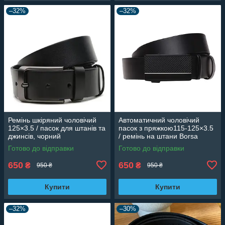
–32%
–32%
Ремінь шкіряний чоловічий
Автоматичний чоловічий
125×3.5 / пасок для штанів та
пасок з пряжкою115-125×3.5
джинсів, чорний
/ ремінь на штани Borsa
Leather, чорний
Готово до відправки
Готово до відправки
650
650
₴
₴
950 ₴
950 ₴
Купити
Купити
–32%
–30%