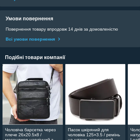
Умови повернення
Повернення товару впродовж 14 днів за домовленістю
Всі умови повернення
Подібні товари компанії
Чоловіча барсетка через
Пасок шкіряний для
Чоло
плече 26х20.5х8 /
чоловіка 125×3.5 / ремінь
нату
месенджер наплічний з
на штани, коричневий
Leat