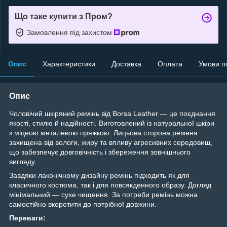
Що таке купити з Пром?
Замовлення під захистом
Опис
Характеристики
Доставка
Оплата
Умови п
Опис
Чоловічий шкіряний ремінь від Borsa Leather — це поєднання
якості, стилю й надійності. Виготовлений із натуральної шкіри
з міцною металевою пряжкою. Лицьова сторона ременя
захищена від вологи, жиру та впливу агресивних середовищ,
що забезпечує довговічність і збереження зовнішнього
вигляду.
Завдяки лаконічному дизайну ремінь підходить як для
класичного костюма, так і для повсякденного образу. Догляд
мінімальний — сухе чищення. За потреби ремінь можна
самостійно вкоротити до потрібної довжини.
Переваги: