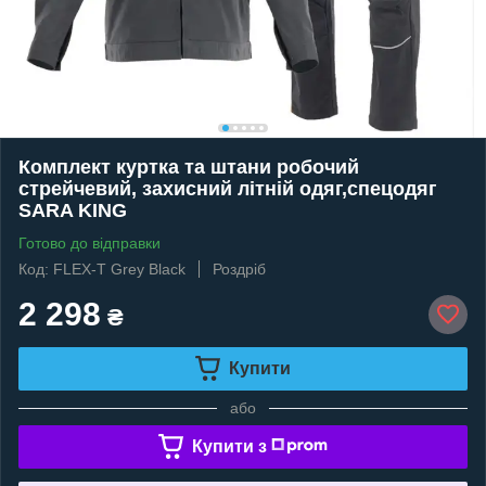
Комплект куртка та штани робочий
стрейчевий, захисний літній одяг,спецодяг
SARA KING
Готово до відправки
Код: FLEX-T Grey Black
Роздріб
2 298
₴
Купити
або
Купити з