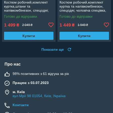
Костюм робочий,комплект
Костюм робочий,комплект
куртка,штани та
куртка та напівкомбінезон,
напівкомбінезон, спецодяг,
спецодяг, чоловіча спецівка,
чоловіча спецівка, роба
роба повсякденна Польща
Готово до відправки
Готово до відправки
повсякденна Польща Classic
Classic
1 499
1 449
₴
₴
2 049 ₴
1 949 ₴
Купити
Купити
Показати ще
Про нас
98% позитивних з 61 відгука за рік
Працює з 03.07.2023
м. Київ
вул Мрії 98 01054, Київ, Україна
Контакти