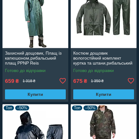
Захисний дощовик, Плащ із
Костюм дощовик
капюшоном,рибальський
вологостійкий комплект
плащ PPNP Reis
куртка та штани,рибальський
комплект
Готово до відправки
Готово до відправки
659
675
₴
₴
1 318 ₴
1 350 ₴
Купити
Купити
Топ
–50%
Топ
–50%