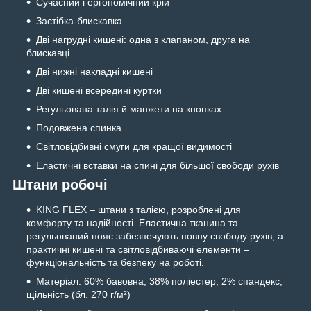
Сучасний і ергономічний крій
Застібка-блискавка
Дві нагрудні кишені: одна з клапаном, друга на
блискавці
Дві нижні накладні кишені
Дві кишені всередині куртки
Регульована талія й манжети на кнопках
Подовжена спинка
Світловідбивні смуги для кращої видимості
Еластичні вставки на спині для більшої свободи рухів
Штани робочі
KING FLEX – штани з талією, розроблені для
комфорту та надійності. Еластична тканина та
регульований пояс забезпечують повну свободу рухів, а
практичні кишені та світловідбиваючі елементи –
функціональність та безпеку на роботі.
Матеріал: 60% бавовна, 38% поліестер, 2% спандекс,
щільність (бл. 270 г/м²)