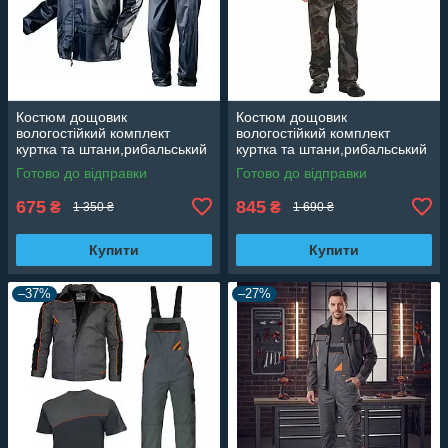
Костюм дощовик
Костюм дощовик
вологостійкий комплект
вологостійкий комплект
куртка та штани,рибальський
куртка та штани,рибальський
комплект
комплект зелений
Готово до відправки
Готово до відправки
камуфляжний
675
845
₴
₴
1 350 ₴
1 690 ₴
Купити
Купити
–37%
–27%