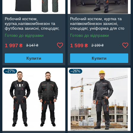
Робочий костюм,
Робочий костюм, куртка та
куртка,напівкомбінезон та
напівкомбінезон захисні,
футболка захисні, спецодяг,
спецодяг, уніформа для сто
уніформа для сто Польща
Польща Professional
Готово до відправки
Готово до відправки
Professional
1 997
1 599
₴
₴
3 147 ₴
2 199 ₴
Купити
Купити
–27%
–26%