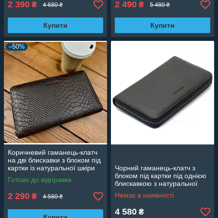
2 390
2 490
₴
₴
4 680 ₴
5 480 ₴
Купити
Купити
–50%
Коричневий гаманець-клатч
на дві блискавки з блоком під
картки із натуральної шкіри
Чорний гаманець-клатч з
Marco Coverna MC086-5901С
блоком під картки під однією
Готово до відправки
блискавкою з натуральної
шкіри Marco Coverna
2 290
Немає в наявності
₴
4 580 ₴
МС-5901Q
4 580
₴
Купити