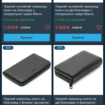
Чорний чоловічий гаманець-
Чорний чоловічий гаманець-
клатч на блискавці з
клатч на дві блискавки з
натуральної шкіри Marco
натуральної шкіри Marco
Coverna MC-802-1
Coverna MC-801
Готово до відправки
Готово до відправки
1 675
1 920
₴
₴
3 424 ₴
3 840 ₴
Купити
Купити
–50%
–45%
Чорний гаманець-клатч на
Чорний гаманець-клатч на
блискавці з блоком під картки
дві блискавки із фактурної