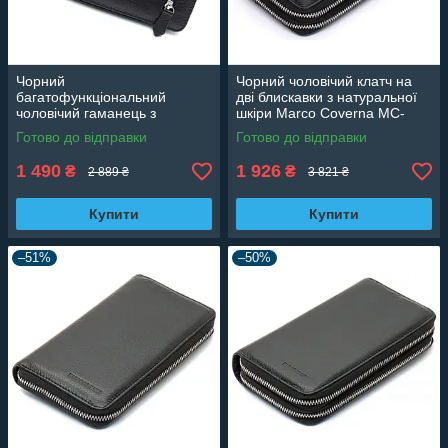
Чорний
Чорний чоловічий клатч на
багатофункціональний
дві блискавки з натуральної
чоловічий гаманець з
шкіри Marco Coverna MC-
натуральної шкіри МС291
801-1
Готово до відправки
Готово до відправки
1 490
1 926
₴
₴
2 889 ₴
3 821 ₴
Купити
Купити
–51%
–50%