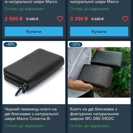
із натуральної шкіри Marco
натуральної шкіри Marco
Coverna MCJP-5901A
Coverna MCJP-5902B
Готово до відправки
Готово до відправки
2 590
3 390
₴
₴
5 180 ₴
6 180 ₴
Купити
Купити
–49%
–55%
Чорний гаманець-клатч на
Клатч на дві блискавки з
дві блискавки з натуральної
фактурною натуральною
шкіри Marco Coverna B-
шкірою MC-086-5902С
5902B-1Q
Готово до відправки
Готово до відправки